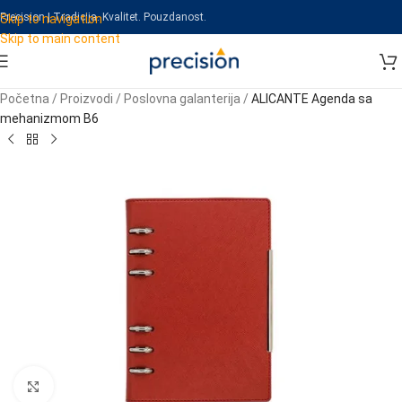
Precision | Tradicija. Kvalitet. Pouzdanost.
Skip to navigation
Skip to main content
Početna
/
Proizvodi
/
Poslovna galanterija
/
ALICANTE Agenda sa
mehanizmom B6