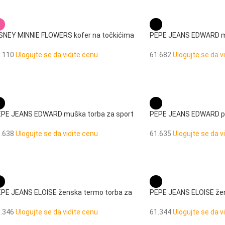
SNEY MINNIE FLOWERS kofer na točkićima
PEPE JEANS EDWARD m
3.110
Ulogujte se da vidite cenu
61.682
Ulogujte se da v
PE JEANS EDWARD muška torba za sport
PEPE JEANS EDWARD p
1.638
Ulogujte se da vidite cenu
61.635
Ulogujte se da v
PE JEANS ELOISE ženska termo torba za
PEPE JEANS ELOISE žen
inu
pregrade
1.346
Ulogujte se da vidite cenu
61.344
Ulogujte se da v