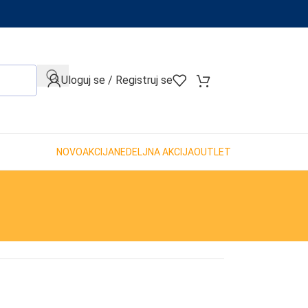
When autocomplete results are available use up and down arro
Uloguj se / Registruj se
NOVO
AKCIJA
NEDELJNA AKCIJA
OUTLET