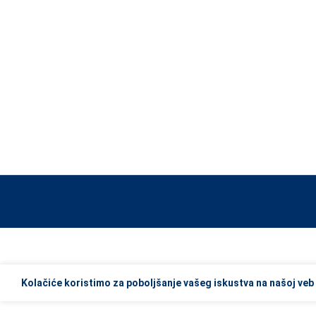
When autocomplete results are available use up and down arrows to re
Kolačiće koristimo za poboljšanje vašeg iskustva na našoj veb 