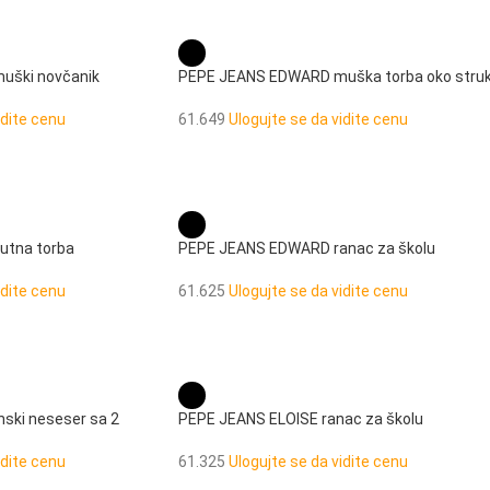
uški novčanik
PEPE JEANS EDWARD muška torba oko stru
idite cenu
61.649
Ulogujte se da vidite cenu
utna torba
PEPE JEANS EDWARD ranac za školu
idite cenu
61.625
Ulogujte se da vidite cenu
ski neseser sa 2
PEPE JEANS ELOISE ranac za školu
61.325
Ulogujte se da vidite cenu
idite cenu