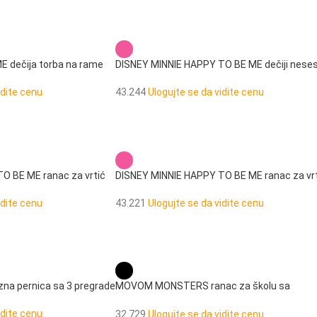
 dečija torba na rame
DISNEY MINNIE HAPPY TO BE ME dečiji nese
idite cenu
43.244
Ulogujte se da vidite cenu
O BE ME ranac za vrtić
DISNEY MINNIE HAPPY TO BE ME ranac za vr
idite cenu
43.221
Ulogujte se da vidite cenu
 pernica sa 3 pregrade
MOVOM MONSTERS ranac za školu sa
točkićima
idite cenu
32.729
Ulogujte se da vidite cenu