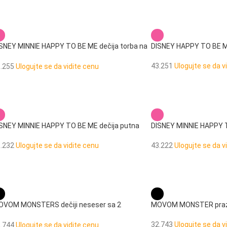
SNEY MINNIE HAPPY TO BE ME dečija torba na
DISNEY HAPPY TO BE ME
ame
43.251
Ulogujte se da v
3.255
Ulogujte se da vidite cenu
SNEY MINNIE HAPPY TO BE ME dečija putna
DISNEY MINNIE HAPPY T
rba
43.222
Ulogujte se da v
3.232
Ulogujte se da vidite cenu
VOM MONSTERS dečiji neseser sa 2
MOVOM MONSTER prazna
egrade
32.743
Ulogujte se da v
2.744
Ulogujte se da vidite cenu