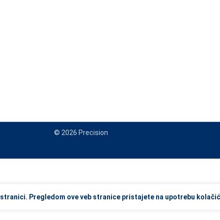
© 2026 Precision
view and enter to go to the desired page. Touch device users, explore
stranici. Pregledom ove veb stranice pristajete na upotrebu kolačić