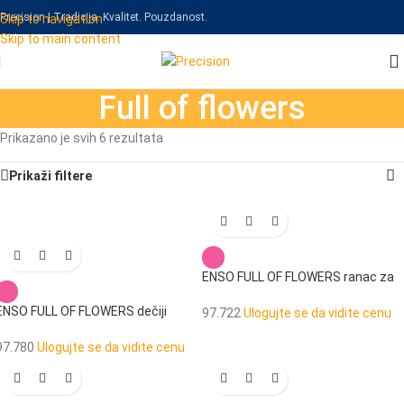
Precision | Tradicija. Kvalitet. Pouzdanost.
Skip to navigation
Skip to main content
Full of flowers
Prikazano je svih 6 rezultata
Prikaži filtere
ENSO FULL OF FLOWERS ranac za
vrtić
ENSO FULL OF FLOWERS dečiji
97.722
Ulogujte se da vidite cenu
novčanik
97.780
Ulogujte se da vidite cenu