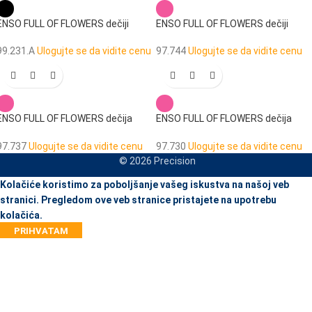
ENSO FULL OF FLOWERS dečiji
ENSO FULL OF FLOWERS dečiji
termos 750 ml
neseser sa 2 pregrade
99.231.A
Ulogujte se da vidite cenu
97.744
Ulogujte se da vidite cenu
ENSO FULL OF FLOWERS dečija
ENSO FULL OF FLOWERS dečija
torba za sport
putna torba
97.737
Ulogujte se da vidite cenu
97.730
Ulogujte se da vidite cenu
© 2026 Precision
When autocomplete results are available use up and down arrows to re
Kolačiće koristimo za poboljšanje vašeg iskustva na našoj veb
stranici. Pregledom ove veb stranice pristajete na upotrebu
kolačića.
PRIHVATAM
JA