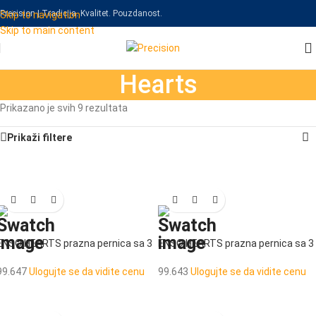
Precision | Tradicija. Kvalitet. Pouzdanost.
Skip to navigation
Skip to main content
Hearts
Prikazano je svih 9 rezultata
Prikaži filtere
ENSO HEARTS prazna pernica sa 3
ENSO HEARTS prazna pernica sa 3
pregrade
pregrade
99.647
Ulogujte se da vidite cenu
99.643
Ulogujte se da vidite cenu