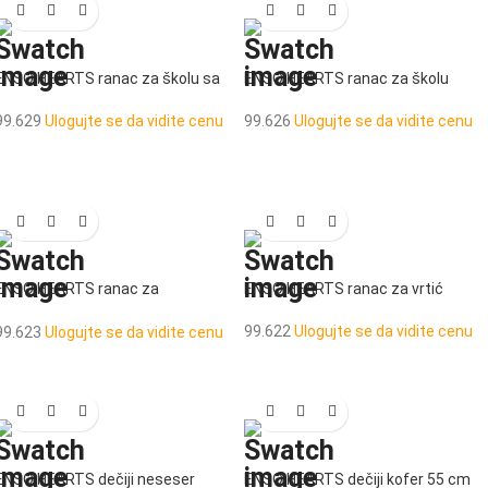
ENSO HEARTS ranac za školu sa
ENSO HEARTS ranac za školu
točkićima
99.626
Ulogujte se da vidite cenu
99.629
Ulogujte se da vidite cenu
ENSO HEARTS ranac za
ENSO HEARTS ranac za vrtić
predškolsko
99.622
Ulogujte se da vidite cenu
99.623
Ulogujte se da vidite cenu
ENSO HEARTS dečiji neseser
ENSO HEARTS dečiji kofer 55 cm