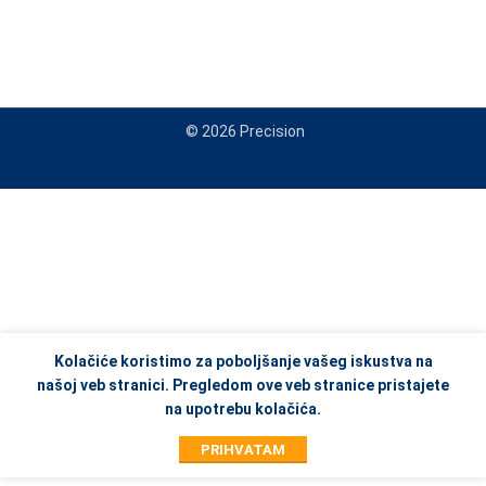
© 2026 Precision
When autocomplete results are available use up and down arrows to re
Kolačiće koristimo za poboljšanje vašeg iskustva na
našoj veb stranici. Pregledom ove veb stranice pristajete
na upotrebu kolačića.
PRIHVATAM