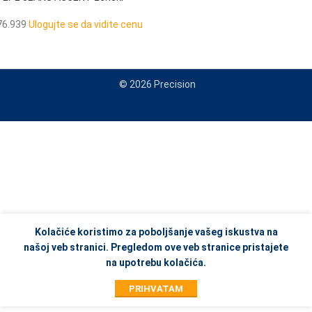
neseser
76.939
Ulogujte se da vidite cenu
© 2026 Precision
When autocomplete results are available use up and down arrows to re
Kolačiće koristimo za poboljšanje vašeg iskustva na
našoj veb stranici. Pregledom ove veb stranice pristajete
na upotrebu kolačića.
PRIHVATAM