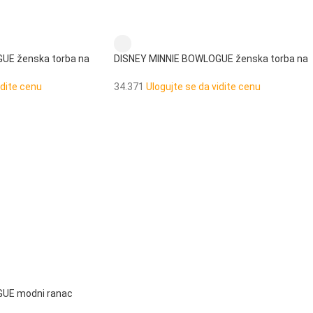
UE ženska torba na
DISNEY MINNIE BOWLOGUE ženska torba na
rame
idite cenu
34.371
Ulogujte se da vidite cenu
UE modni ranac