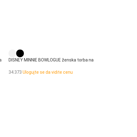
a
DISNEY MINNIE BOWLOGUE ženska torba na
rame
34.373
Ulogujte se da vidite cenu