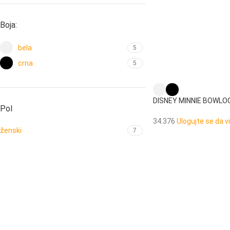
Boja:
bela
5
crna
5
DISNEY MINNIE BOWLOG
Pol
rame
34.376
Ulogujte se da v
ženski
7