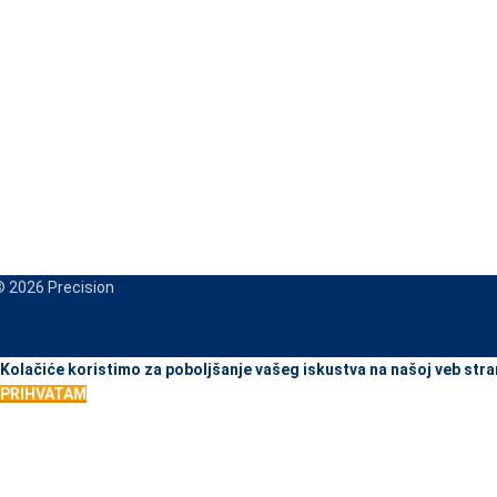
 2026 Precision
When autocomplete results are available use up and down arrows to re
Kolačiće koristimo za poboljšanje vašeg iskustva na našoj veb stra
PRIHVATAM