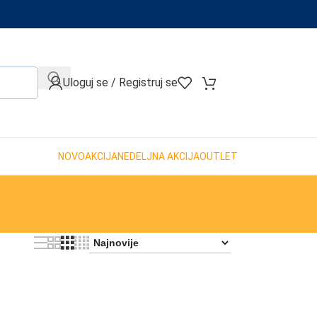
When autocomplete results are available use up and down arro
Uloguj se / Registruj se
NOVO
AKCIJA
NEDELJNA AKCIJA
OUTLET