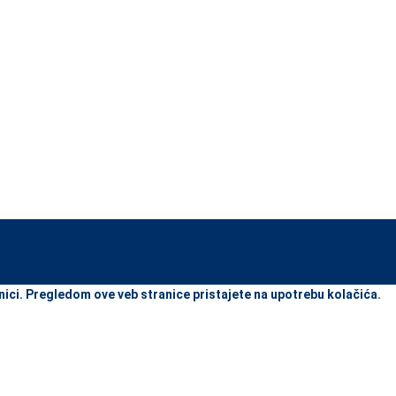
view and enter to go to the desired page. Touch device users, explore
nici. Pregledom ove veb stranice pristajete na upotrebu kolačića.