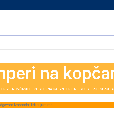
peri na kopča
ORBE I NOVČANICI
POSLOVNA GALANTERIJA
SOL'S
PUTNI PRO
odgovara izabranim kriterijumima.