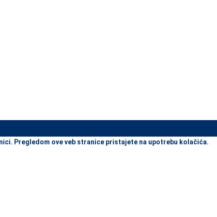
view and enter to go to the desired page. Touch device users, explore
nici. Pregledom ove veb stranice pristajete na upotrebu kolačića.