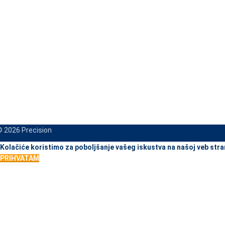
 2026 Precision
When autocomplete results are available use up and down arrows to re
Kolačiće koristimo za poboljšanje vašeg iskustva na našoj veb stra
PRIHVATAM