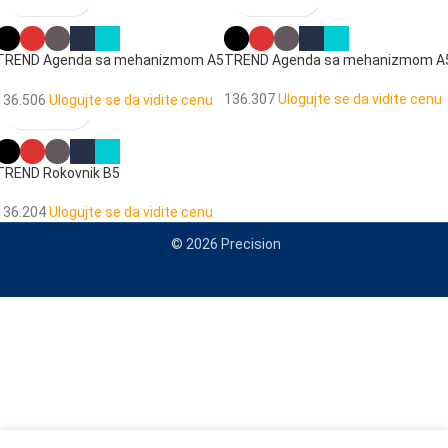
TREND Agenda sa mehanizmom A5
TREND Agenda sa mehanizmom A
SUPERIOR
136.307
Ulogujte se da vidite cenu
136.506
Ulogujte se da vidite cenu
TREND Rokovnik B5
136.204
Ulogujte se da vidite cenu
© 2026 Precision
When autocomplete results are available use up and down arrows to re