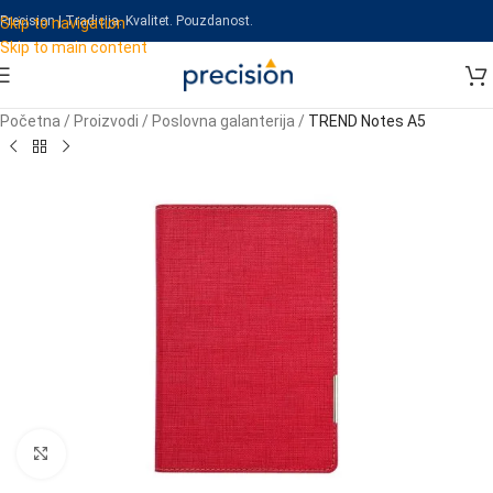
Precision | Tradicija. Kvalitet. Pouzdanost.
Skip to navigation
Skip to main content
Početna
/
Proizvodi
/
Poslovna galanterija
/
TREND Notes A5