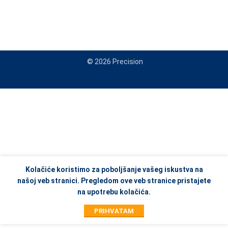
© 2026 Precision
When autocomplete results are available use up and down arrows to re
Kolačiće koristimo za poboljšanje vašeg iskustva na
našoj veb stranici. Pregledom ove veb stranice pristajete
na upotrebu kolačića.
PRIHVATAM