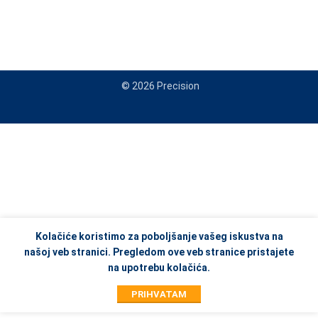
© 2026 Precision
When autocomplete results are available use up and down arrows to re
JA
Kolačiće koristimo za poboljšanje vašeg iskustva na
našoj veb stranici. Pregledom ove veb stranice pristajete
na upotrebu kolačića.
PRIHVATAM