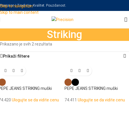
Precision | Tradicija. Kvalitet. Pouzdanost.
Skip to navigation
Skip to main content
Striking
Prikazano je svih 2 rezultata
Prikaži filtere
PEPE JEANS STRIKING muški
PEPE JEANS STRIKING muški
novčanik
novčanik
74.420
Ulogujte se da vidite cenu
74.411
Ulogujte se da vidite cenu