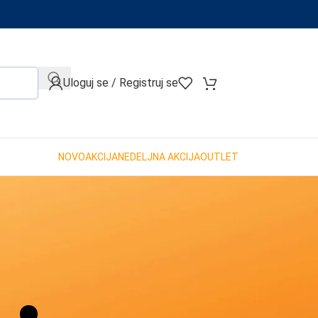
When autocomplete results are available use up and down arro
Uloguj se / Registruj se
NOVO
AKCIJA
NEDELJNA AKCIJA
OUTLET