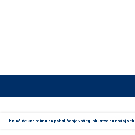
When autocomplete results are available use up and down arrows to re
Kolačiće koristimo za poboljšanje vašeg iskustva na našoj veb 