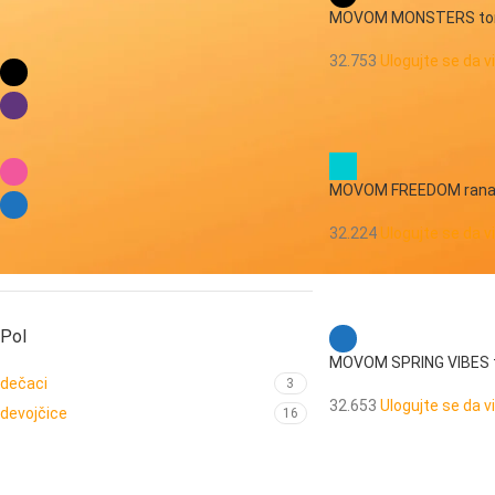
MOVOM MONSTERS torb
Boja:
32.753
Ulogujte se da v
crna
3
ljubičasta
7
mint
1
pink
5
MOVOM FREEDOM ranac
plava
2
32.224
Ulogujte se da v
tirkizna
1
Pol
MOVOM SPRING VIBES t
dečaci
3
32.653
Ulogujte se da v
devojčice
16