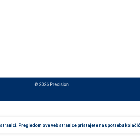
© 2026 Precision
view and enter to go to the desired page. Touch device users, explore
stranici. Pregledom ove veb stranice pristajete na upotrebu kolačić