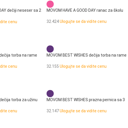
Y dečiji neseser sa 2
MOVOM HAVE A GOOD DAY ranac za školu
32.424
Ulogujte se da vidite cenu
idite cenu
čija torba na rame
MOVOM BEST WISHES dečija torba na rame
idite cenu
32.155
Ulogujte se da vidite cenu
čija torba za užinu
MOVOM BEST WISHES prazna pernica sa 3
pregrade
idite cenu
32.147
Ulogujte se da vidite cenu