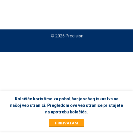
© 2026 Precision
When autocomplete results are available use up and down arrows to re
Kolačiće koristimo za poboljšanje vašeg iskustva na
našoj veb stranici. Pregledom ove veb stranice pristajete
na upotrebu kolačića.
PRIHVATAM