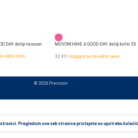
 DAY dečiji neseser
MOVOM HAVE A GOOD DAY dečiji kofer 55
cm
da vidite cenu
32.411
Ulogujte se da vidite cenu
© 2026 Precision
view and enter to go to the desired page. Touch device users, explore
stranici. Pregledom ove veb stranice pristajete na upotrebu kolačić