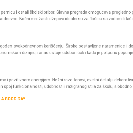
 pernicu i ostali školski pribor. Glavna pregrada omogućava pregledno 
kodnevno. Bočni mrežasti džepovi idealni su za flašicu sa vodom ili ki
i prilagođen svakodnevnom korišćenju. Široke postavljene naramenice 
gonomskom dizajnu, ranac ostaje udoban čak i kada je potpuno popunj
i pozitivnom energijom. Nežni roze tonovi, cvetni detalji i dekorativni
n spoj funkcionalnosti, udobnosti i razigranog stila za školu, slobodn
A GOOD DAY.