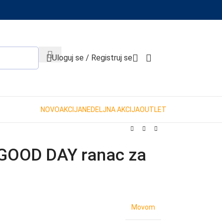
When autocomplete results are available use up and down 
Uloguj se / Registruj se
NOVO
AKCIJA
NEDELJNA AKCIJA
OUTLET
OOD DAY ranac za
Movom