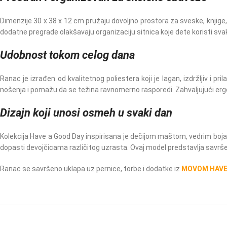
Dimenzije 30 x 38 x 12 cm pružaju dovoljno prostora za sveske, knjige,
dodatne pregrade olakšavaju organizaciju sitnica koje dete koristi sva
Udobnost tokom celog dana
Ranac je izrađen od kvalitetnog poliestera koji je lagan, izdržljiv 
nošenja i pomažu da se težina ravnomerno rasporedi. Zahvaljujući er
Dizajn koji unosi osmeh u svaki dan
Kolekcija Have a Good Day inspirisana je dečijom maštom, vedrim bojama 
dopasti devojčicama različitog uzrasta. Ovaj model predstavlja savrše
Ranac se savršeno uklapa uz pernice, torbe i dodatke iz
MOVOM HAVE 