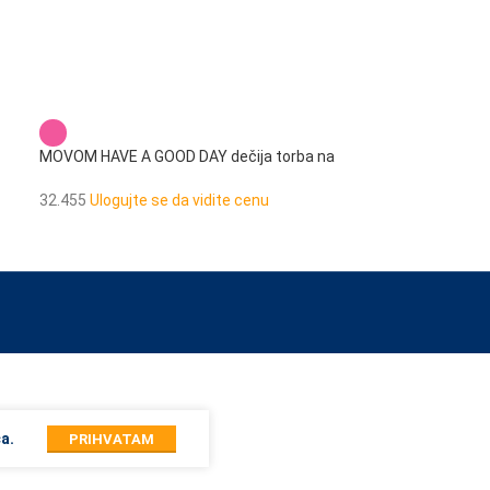
MOVOM HAVE A GOOD DAY dečija torba na
rame
MOVOM HAVE A G
32.455
Ulogujte se da vidite cenu
32.453
Ulogujte 
 by touch or with swipe gestures.
a.
PRIHVATAM