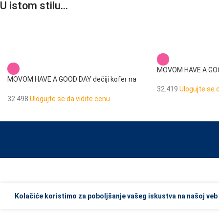
U istom stilu…
MOVOM HAVE A GOOD
MOVOM HAVE A GOOD DAY dečiji kofer na
točkićima
32.419
Ulogujte se 
32.498
Ulogujte se da vidite cenu
When autocomplete results are available use up and down arrows to re
Kolačiće koristimo za poboljšanje vašeg iskustva na našoj veb 