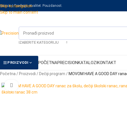
recision | Tradicija. Kvalitet. Pouzdanost.
Skip to navigation
Skip to main content
IZABERITE KATEGORIJU
POČETNA
PRECISION
KATALOZI
KONTAKT
PROIZVODI
Početna
/
Proizvodi
/
Dečiji program
/
MOVOM HAVE A GOOD DAY ranac