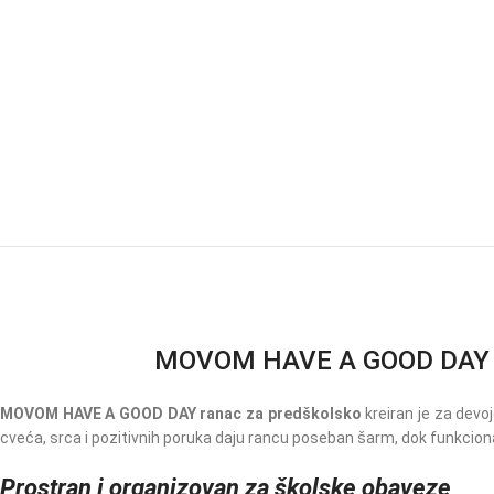
MOVOM HAVE A GOOD DAY rana
MOVOM HAVE A GOOD DAY ranac za predškolsko
kreiran je za devo
cveća, srca i pozitivnih poruka daju rancu poseban šarm, dok funkcio
Prostran i organizovan za školske obaveze