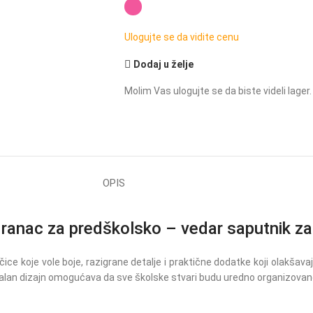
Ulogujte se da vidite cenu
Dodaj u želje
Molim Vas ulogujte se da biste videli lager.
OPIS
c za predškolsko – vedar saputnik za s
jčice koje vole boje, razigrane detalje i praktične dodatke koji olakš
nalan dizajn omogućava da sve školske stvari budu uredno organizovan