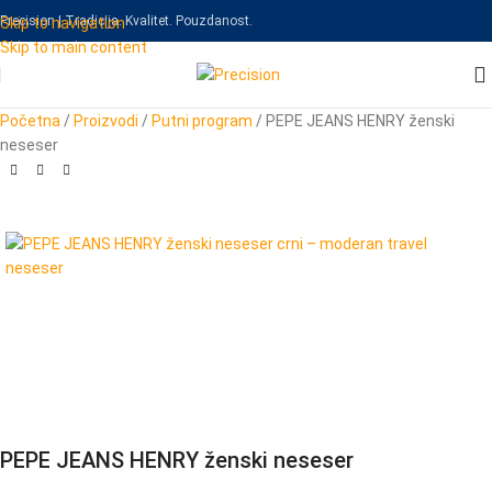
Precision | Tradicija. Kvalitet. Pouzdanost.
Skip to navigation
Skip to main content
Početna
/
Proizvodi
/
Putni program
/
PEPE JEANS HENRY ženski
neseser
PEPE JEANS HENRY ženski neseser