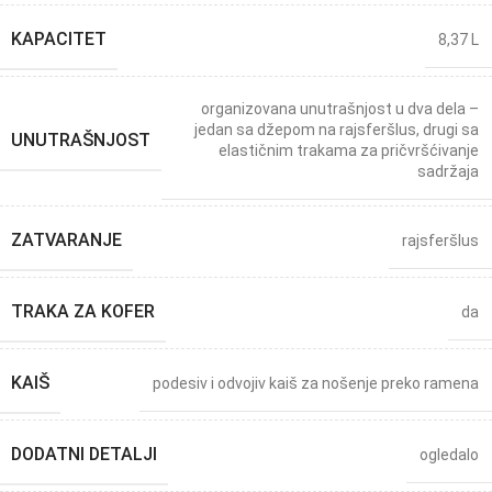
KAPACITET
8,37 L
organizovana unutrašnjost u dva dela –
jedan sa džepom na rajsferšlus, drugi sa
UNUTRAŠNJOST
elastičnim trakama za pričvršćivanje
sadržaja
ZATVARANJE
rajsferšlus
TRAKA ZA KOFER
da
KAIŠ
podesiv i odvojiv kaiš za nošenje preko ramena
DODATNI DETALJI
ogledalo