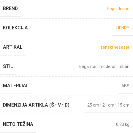
BREND
Pepe Jeans
KOLEKCIJA
HENRY
ARTIKAL
ženski neseser
STIL
elegantan
,
moderan
,
urban
MATERIJAL
ABS
DIMENZIJA ARTIKLA (Š • V • D)
25 cm • 21 cm • 15 cm
NETO TEŽINA
0,83 kg