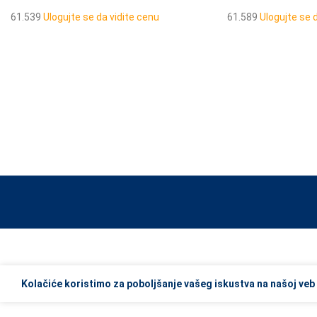
61.539
Ulogujte se da vidite cenu
61.589
Ulogujte se 
When autocomplete results are available use up and down arrows to re
Kolačiće koristimo za poboljšanje vašeg iskustva na našoj veb 