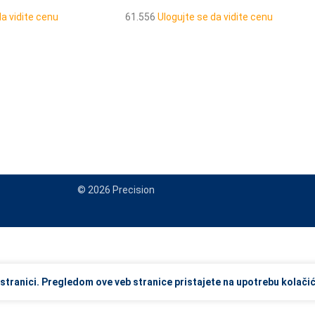
da vidite cenu
61.556
Ulogujte se da vidite cenu
© 2026 Precision
view and enter to go to the desired page. Touch device users, explore
stranici. Pregledom ove veb stranice pristajete na upotrebu kolačić