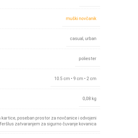
muški novčanik
casual
,
urban
poliester
10.5 cm • 9 cm • 2 cm
0,08 kg
a kartice, poseban prostor za novčanice i odvojeni
sferšlus zatvaranjem za sigurno čuvanje kovanica