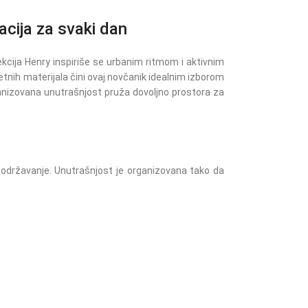
cija za svaki dan
ekcija Henry inspiriše se urbanim ritmom i aktivnim
tetnih materijala čini ovaj novčanik idealnim izborom
ganizovana unutrašnjost pruža dovoljno prostora za
 održavanje. Unutrašnjost je organizovana tako da