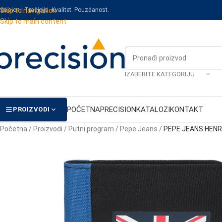
recision | Tradicija. Kvalitet. Pouzdanost.
Skip to navigation
Skip to main content
IZABERITE KATEGORIJU
POČETNA
PRECISION
KATALOZI
KONTAKT
PROIZVODI
Početna
/
Proizvodi
/
Putni program
/
Pepe Jeans
/
PEPE JEANS HENR