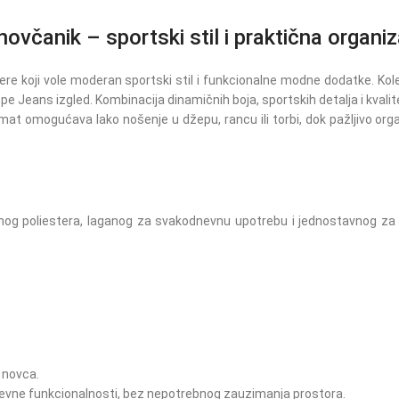
anik – sportski stil i praktična organiza
žere koji vole moderan sportski stil i funkcionalne modne dodatke. Kol
epe Jeans izgled. Kombinacija dinamičnih boja, sportskih detalja i kvali
mat omogućava lako nošenje u džepu, rancu ili torbi, dok pažljivo or
ornog poliestera, laganog za svakodnevnu upotrebu i jednostavnog za
 novca.
nevne funkcionalnosti, bez nepotrebnog zauzimanja prostora.