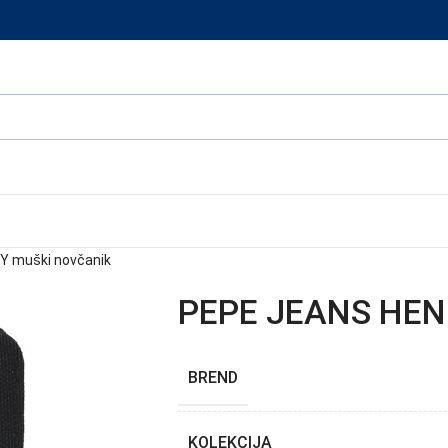
Y muški novčanik
PEPE JEANS HENR
BREND
KOLEKCIJA