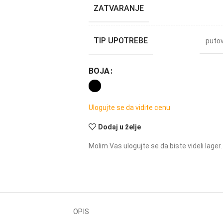
ZATVARANJE
TIP UPOTREBE
puto
BOJA
Ulogujte se da vidite cenu
Dodaj u želje
Molim Vas ulogujte se da biste videli lager.
OPIS