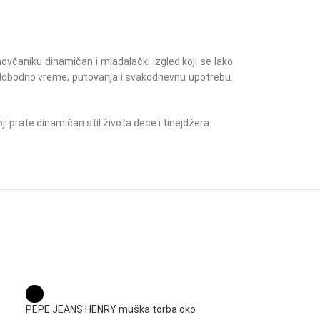
ovčaniku dinamičan i mladalački izgled koji se lako
lu, slobodno vreme, putovanja i svakodnevnu upotrebu.
 prate dinamičan stil života dece i tinejdžera.
PEPE JEANS HENRY muška torba oko
PEPE JEANS HEN