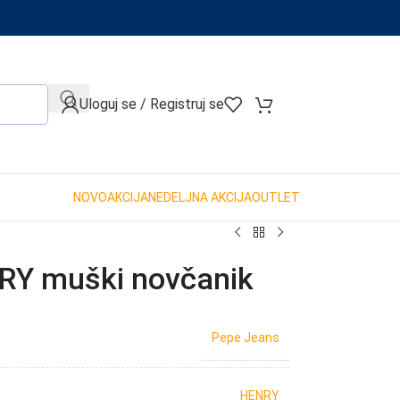
When autocomplete results are available use up and down arro
Uloguj se / Registruj se
NOVO
AKCIJA
NEDELJNA AKCIJA
OUTLET
Y muški novčanik
Pepe Jeans
HENRY