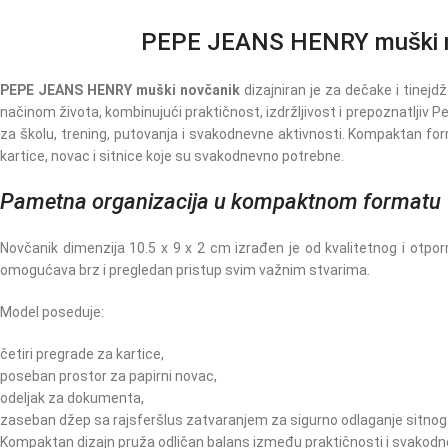
PEPE JEANS HENRY muški novč
PEPE JEANS HENRY muški novčanik
dizajniran je za dečake i tinejd
načinom života, kombinujući praktičnost, izdržljivost i prepoznatljiv P
za školu, trening, putovanja i svakodnevne aktivnosti. Kompaktan for
kartice, novac i sitnice koje su svakodnevno potrebne.
Pametna organizacija u kompaktnom formatu
Novčanik dimenzija 10.5 x 9 x 2 cm izrađen je od kvalitetnog i otp
omogućava brz i pregledan pristup svim važnim stvarima.
Model poseduje:
četiri pregrade za kartice,
poseban prostor za papirni novac,
odeljak za dokumenta,
zaseban džep sa rajsferšlus zatvaranjem za sigurno odlaganje sitnog
Kompaktan dizajn pruža odličan balans između praktičnosti i svakod