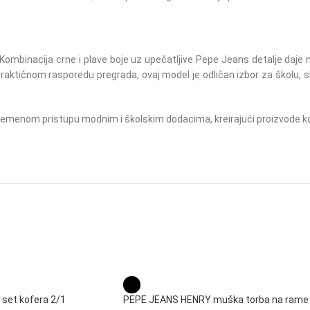
ombinacija crne i plave boje uz upečatljive Pepe Jeans detalje daje n
adi i praktičnom rasporedu pregrada, ovaj model je odličan izbor za ško
remenom pristupu modnim i školskim dodacima, kreirajući proizvode koji
set kofera 2/1
PEPE JEANS HENRY muška torba na rame