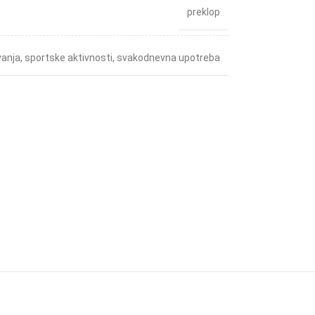
preklop
vanja
,
sportske aktivnosti
,
svakodnevna upotreba