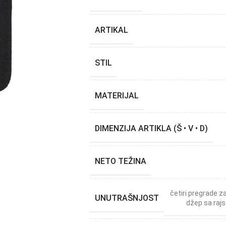
ARTIKAL
STIL
MATERIJAL
DIMENZIJA ARTIKLA (Š • V • D)
NETO TEŽINA
četiri pregrade z
UNUTRAŠNJOST
džep sa raj