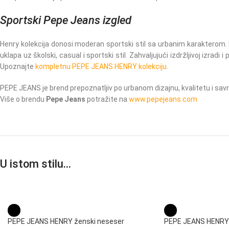
Sportski Pepe Jeans izgled
Henry kolekcija donosi moderan sportski stil sa urbanim karakterom. K
uklapa uz školski, casual i sportski stil. Zahvaljujući izdržljivoj izr
Upoznajte
kompletnu PEPE JEANS HENRY kolekciju.
PEPE JEANS je brend prepoznatljiv po urbanom dizajnu, kvalitetu i sav
Više o brendu
Pepe Jeans
potražite na
www.pepejeans.com
U istom stilu…
PEPE JEANS HENRY ženski neseser
PEPE JEANS HENRY 