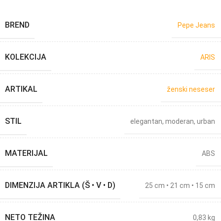
BREND
Pepe Jeans
KOLEKCIJA
ARIS
ARTIKAL
ženski neseser
STIL
elegantan
,
moderan
,
urban
MATERIJAL
ABS
DIMENZIJA ARTIKLA (Š • V • D)
25 cm • 21 cm • 15 cm
NETO TEŽINA
0,83 kg