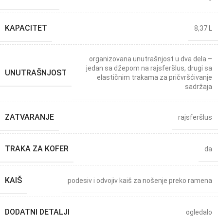
KAPACITET
8,37 L
organizovana unutrašnjost u dva dela –
jedan sa džepom na rajsferšlus, drugi sa
UNUTRAŠNJOST
elastičnim trakama za pričvršćivanje
sadržaja
ZATVARANJE
rajsferšlus
TRAKA ZA KOFER
da
KAIŠ
podesiv i odvojiv kaiš za nošenje preko ramena
DODATNI DETALJI
ogledalo