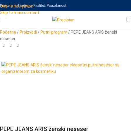
Precision | Tradicija. Kvalitet. Pouzdanost.
Skip to navigation
Skip to main content
Početna
/
Proizvodi
/
Putni program
/
PEPE JEANS ARIS ženski
neseser
PEPE JEANS ARIS ženski neseser