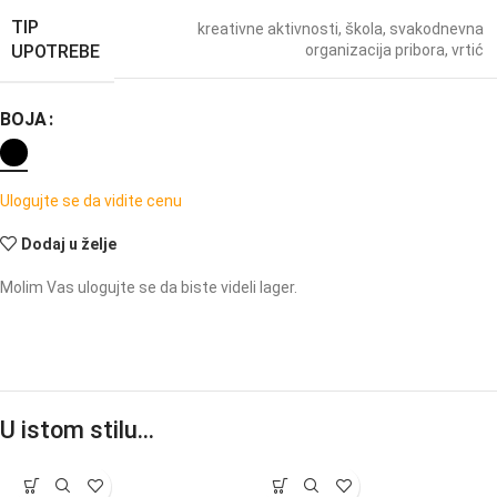
TIP
kreativne aktivnosti
,
škola
,
svakodnevna
UPOTREBE
organizacija pribora
,
vrtić
BOJA
Ulogujte se da vidite cenu
Dodaj u želje
Molim Vas ulogujte se da biste videli lager.
U istom stilu…