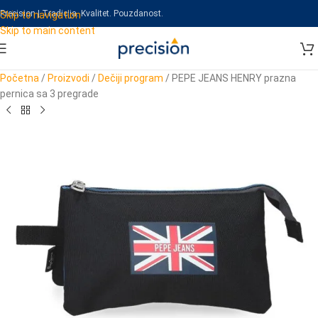
Precision | Tradicija. Kvalitet. Pouzdanost.
Skip to navigation
Skip to main content
Početna
/
Proizvodi
/
Dečiji program
/
PEPE JEANS HENRY prazna
pernica sa 3 pregrade