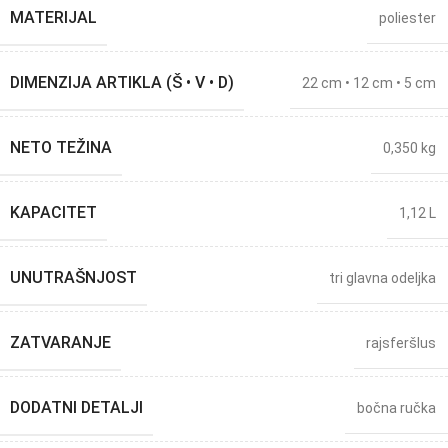
MATERIJAL
poliester
DIMENZIJA ARTIKLA (Š • V • D)
22 cm • 12 cm • 5 cm
NETO TEŽINA
0,350 kg
KAPACITET
1,12 L
UNUTRAŠNJOST
tri glavna odeljka
ZATVARANJE
rajsferšlus
DODATNI DETALJI
bočna ručka