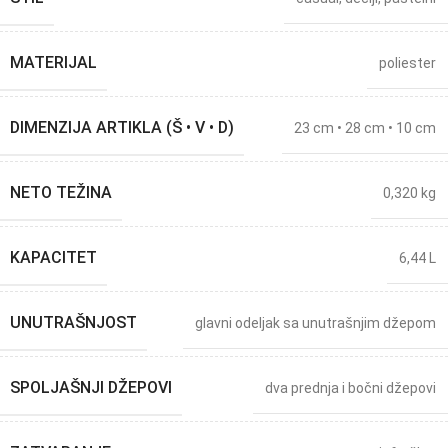
MATERIJAL
poliester
DIMENZIJA ARTIKLA (Š • V • D)
23 cm • 28 cm • 10 cm
NETO TEŽINA
0,320 kg
KAPACITET
6,44 L
UNUTRAŠNJOST
glavni odeljak sa unutrašnjim džepom
SPOLJAŠNJI DŽEPOVI
dva prednja i bočni džepovi