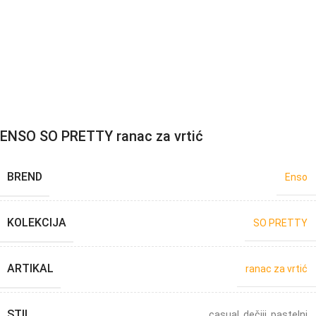
ENSO SO PRETTY ranac za vrtić
BREND
Enso
KOLEKCIJA
SO PRETTY
ARTIKAL
ranac za vrtić
STIL
casual
,
dečiji
,
pastelni