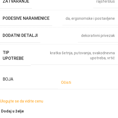
ZATVARANJE
rajsferšlus
PODESIVE NARAMENICE
da, ergonomske i postavljene
DODATNI DETALJI
dekorativni privezak
TIP
kratka šetnja
,
putovanja
,
svakodnevna
UPOTREBE
upotreba
,
vrtić
BOJA
Očisti
Ulogujte se da vidite cenu
Dodaj u želje