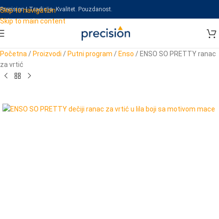
Precision | Tradicija. Kvalitet. Pouzdanost.
Skip to navigation
Skip to main content
Početna
/
Proizvodi
/
Putni program
/
Enso
/
ENSO SO PRETTY ranac
za vrtić