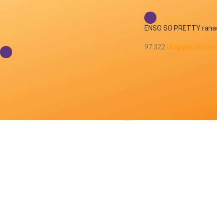
ENSO SO PRETTY ranac 
Boja:
97.322
Ulogujte se da v
ljubičasta
1
Pol
devojčice
1