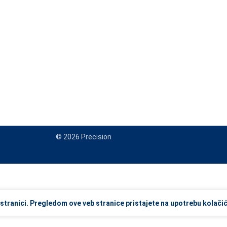
© 2026 Precision
view and enter to go to the desired page. Touch device users, explore
stranici. Pregledom ove veb stranice pristajete na upotrebu kolačić