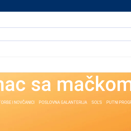
nac sa mačko
ORBE I NOVČANICI
POSLOVNA GALANTERIJA
SOL'S
PUTNI PRO