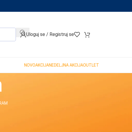
When autocomplete results are available use up and down arro
Uloguj se / Registruj se
NOVO
AKCIJA
NEDELJNA AKCIJA
OUTLET
m
GRAM