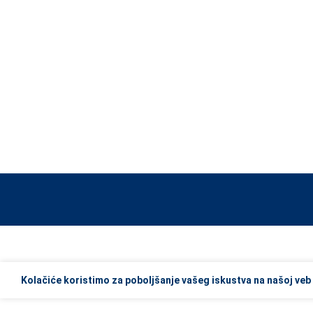
When autocomplete results are available use up and down arrows to re
Kolačiće koristimo za poboljšanje vašeg iskustva na našoj veb 