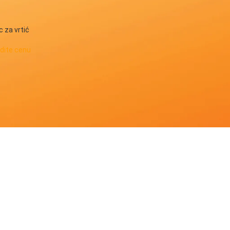
za vrtić
idite cenu