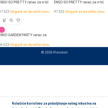
ENSO SO PRETTY ranac za vrtić
ENSO SO PRETTY ranac za vrtić
97.323
Ulogujte se da vidite cenu
97.322
Ulogujte se da vidite cenu
ENSO GARDEN PARTY ranac za
vrtić
96.623
Ulogujte se da vidite cenu
© 2026 Precision
When autocomplete results are available use up and down arrows to re
Kolačiće koristimo za poboljšanje vašeg iskustva na