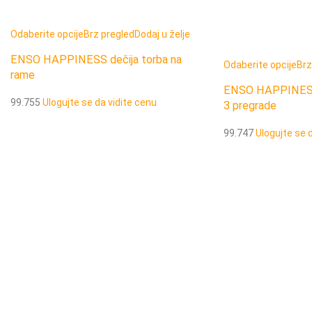
Odaberite opcije
Brz pregled
Dodaj u želje
ENSO HAPPINESS dečija torba na
Odaberite opcije
Brz
rame
ENSO HAPPINESS 
99.755
Ulogujte se da vidite cenu
3 pregrade
99.747
Ulogujte se 