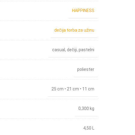
HAPPINESS
dečija torba za užinu
casual
,
dečiji
,
pastelni
poliester
25 cm • 21 cm • 11 cm
0,300 kg
4,50 L