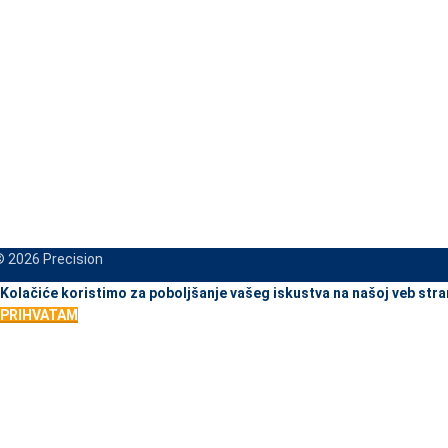
 2026 Precision
When autocomplete results are available use up and down arrows to re
Kolačiće koristimo za poboljšanje vašeg iskustva na našoj veb stra
PRIHVATAM