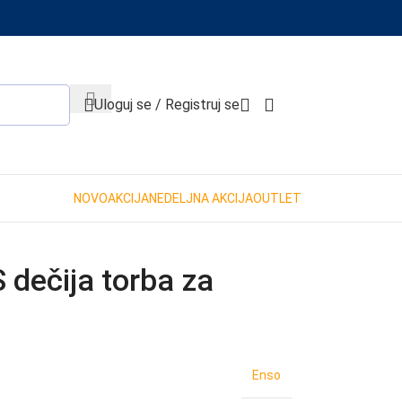
When autocomplete results are available use up and down 
Uloguj se / Registruj se
NOVO
AKCIJA
NEDELJNA AKCIJA
OUTLET
dečija torba za
Enso