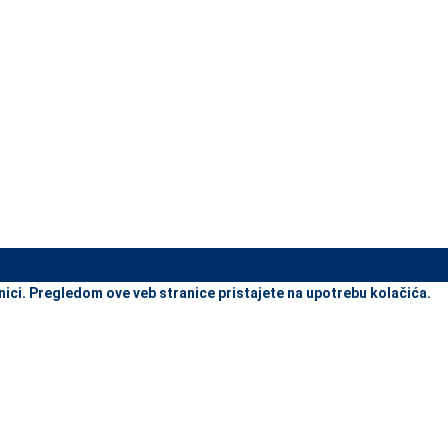
view and enter to go to the desired page. Touch device users, explore
nici. Pregledom ove veb stranice pristajete na upotrebu kolačića.