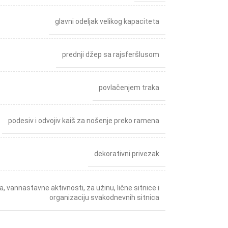
glavni odeljak velikog kapaciteta
prednji džep sa rajsferšlusom
povlačenjem traka
podesiv i odvojiv kaiš za nošenje preko ramena
dekorativni privezak
la
,
vannastavne aktivnosti
,
za užinu, lične sitnice i
organizaciju svakodnevnih sitnica