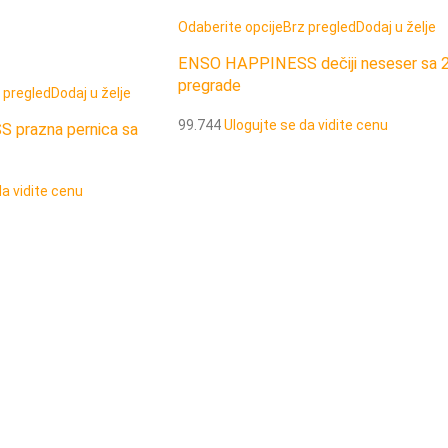
Odaberite opcije
Brz pregled
Dodaj u želje
ENSO HAPPINESS dečiji neseser sa 
pregrade
 pregled
Dodaj u želje
99.744
Ulogujte se da vidite cenu
prazna pernica sa
da vidite cenu