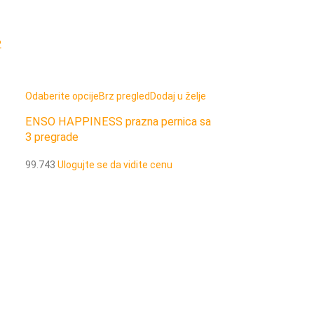
2
Odaberite opcije
ENSO HAPPINE
Odaberite opcije
Brz pregled
Dodaj u želje
sport
ENSO HAPPINESS prazna pernica sa
99.738
Ulogujte 
3 pregrade
99.743
Ulogujte se da vidite cenu