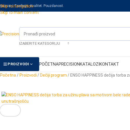
recision | Tradicija. Kvalitet. Pouzdanost.
Skip to navigation
Skip to main content
IZABERITE KATEGORIJU
POČETNA
PRECISION
KATALOZI
KONTAKT
PROIZVODI
Početna
/
Proizvodi
/
Dečiji program
/
ENSO HAPPINESS dečija torba z