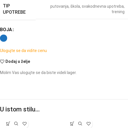
TIP
putovanja
,
škola
,
svakodnevna upotreba
,
UPOTREBE
trening
BOJA
Ulogujte se da vidite cenu
Dodaj u želje
Molim Vas ulogujte se da biste videli lager.
U istom stilu…