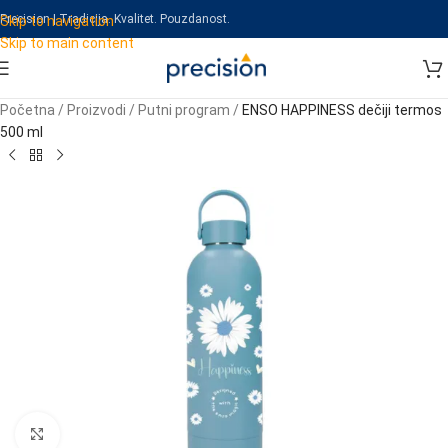
Precision | Tradicija. Kvalitet. Pouzdanost.
Skip to navigation
Skip to main content
Početna
/
Proizvodi
/
Putni program
/
ENSO HAPPINESS dečiji termos
500 ml