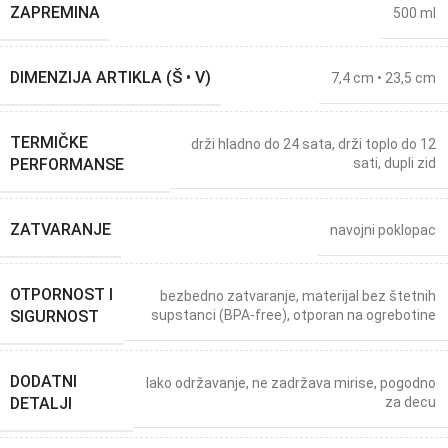
ZAPREMINA
500 ml
DIMENZIJA ARTIKLA (Š • V)
7,4 cm • 23,5 cm
TERMIČKE
drži hladno do 24 sata
,
drži toplo do 12
PERFORMANSE
sati
,
dupli zid
ZATVARANJE
navojni poklopac
OTPORNOST I
bezbedno zatvaranje
,
materijal bez štetnih
SIGURNOST
supstanci (BPA-free)
,
otporan na ogrebotine
DODATNI
lako održavanje
,
ne zadržava mirise
,
pogodno
DETALJI
za decu