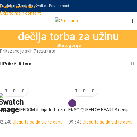
Precision | Tradicija. Kvalitet. Pouzdanost.
Skip to navigation
Skip to main content
dečija torba za užinu
Kategorije
Prikazano je svih 7 rezultata
Prikaži filtere
MOVOM FREEDOM dečija torba za
ENSO QUEEN OF HEARTS dečija
užinu
torba za užinu
32.248
Ulogujte se da vidite cenu
99.548
Ulogujte se da vidite cenu