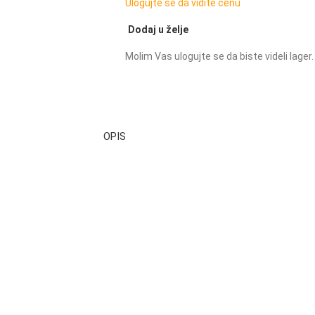
Ulogujte se da vidite cenu
Dodaj u želje
Molim Vas ulogujte se da biste videli lager.
OPIS