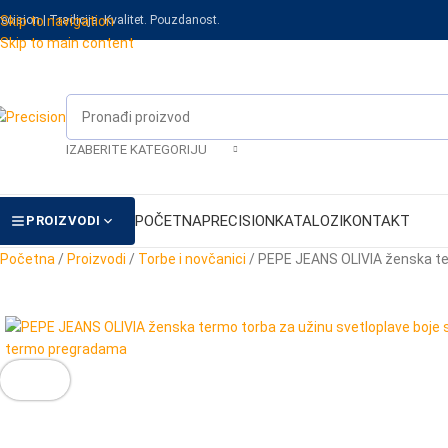
recision | Tradicija. Kvalitet. Pouzdanost.
Skip to navigation
Skip to main content
IZABERITE KATEGORIJU
POČETNA
PRECISION
KATALOZI
KONTAKT
PROIZVODI
Početna
/
Proizvodi
/
Torbe i novčanici
/
PEPE JEANS OLIVIA ženska te