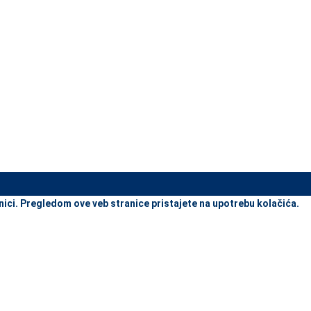
view and enter to go to the desired page. Touch device users, explore
nici. Pregledom ove veb stranice pristajete na upotrebu kolačića.