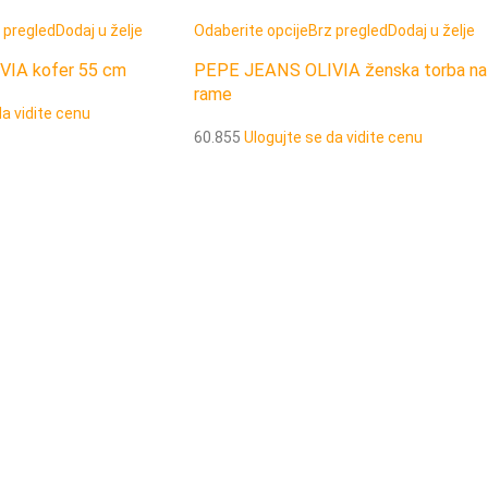
 pregled
Dodaj u želje
Odaberite opcije
Brz pregled
Dodaj u želje
IA kofer 55 cm
PEPE JEANS OLIVIA ženska torba na
rame
da vidite cenu
60.855
Ulogujte se da vidite cenu