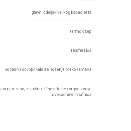
glavni odeljak velikog kapaciteta
termo džep
rajsferšlus
podesiv i odvojiv kaiš za nošenje preko ramena
vna upotreba
,
za užinu, lične sitnice i organizaciju
svakodnevnih sitnica