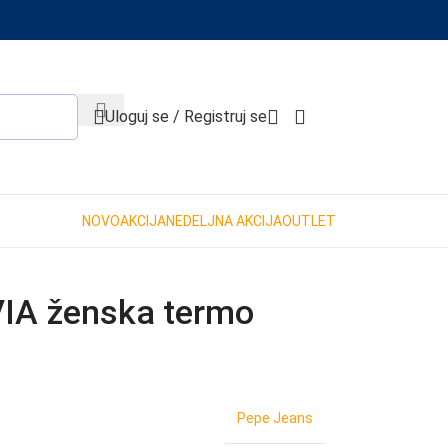
When autocomplete results are available use up and down 
Uloguj se / Registruj se
NOVO
AKCIJA
NEDELJNA AKCIJA
OUTLET
IA ženska termo
Pepe Jeans