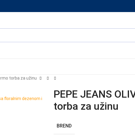
rmo torba za užinu
PEPE JEANS OLIV
torba za užinu
BREND