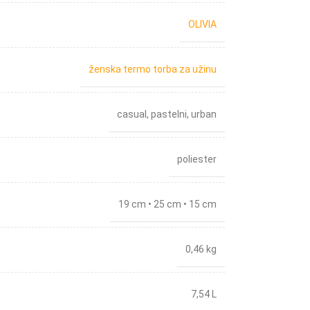
OLIVIA
ženska termo torba za užinu
casual
,
pastelni
,
urban
poliester
19 cm • 25 cm • 15 cm
0,46 kg
7,54 L