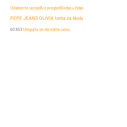
Odaberite opcije
Brz pregled
Dodaj u želje
Odaberite opcije
PEPE JEANS OLIVIA torba za školu
PEPE JEANS OL
sa 2 pregrade
60.853
Ulogujte se da vidite cenu
60.844
Ulogujte 