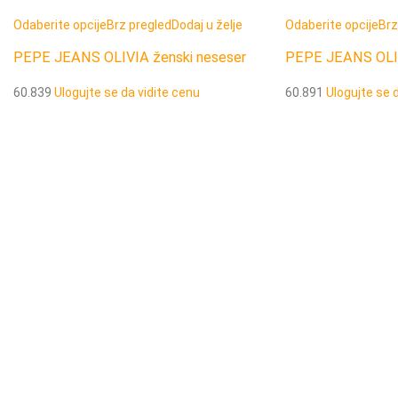
Odaberite opcije
Brz pregled
Dodaj u želje
Odaberite opcije
Brz
PEPE JEANS OLIVIA ženski neseser
PEPE JEANS OLIV
60.839
Ulogujte se da vidite cenu
60.891
Ulogujte se 