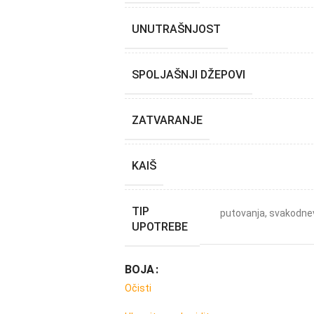
UNUTRAŠNJOST
SPOLJAŠNJI DŽEPOVI
ZATVARANJE
KAIŠ
TIP
putovanja
,
svakodne
UPOTREBE
BOJA
Očisti