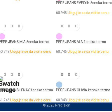
PEPE JEANS EVELYIN ženska term
torba za užinu
60.948
Ulogujte se da vidite cenu
PEPE JEANS MIA ženska termo
PEPE JEANS MIA ženska termo
torba za užinu
torba za užinu
60.748
Ulogujte se da vidite cenu
60.746
Ulogujte se da vidite cenu
PEPE JEANS LENAY ženska termo
PEPE JEANS OLIVIA ženska termo
torba za užinu
torba za užinu
61.246
Ulogujte se da vidite cenu
60.848
Ulogujte se da vidite cenu
© 2026 Precision