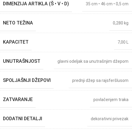
DIMENZIJA ARTIKLA (Š • V • D)
35 cm • 46 cm • 0,5 cm
NETO TEŽINA
0,280 kg
KAPACITET
7,00 L
UNUTRAŠNJOST
glavni odeljak sa unutrašnjim džepom
SPOLJAŠNJI DŽEPOVI
prednji džep sa rajsferšlusom
ZATVARANJE
povlačenjem traka
DODATNI DETALJI
dekorativni privezak