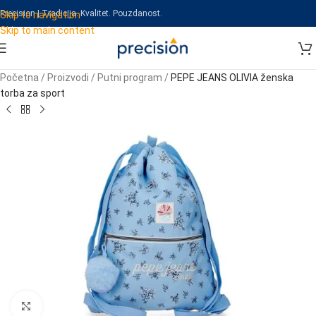
Precision | Tradicija. Kvalitet. Pouzdanost.
Skip to navigation
Skip to main content
Početna
/
Proizvodi
/
Putni program
/
PEPE JEANS OLIVIA ženska
torba za sport