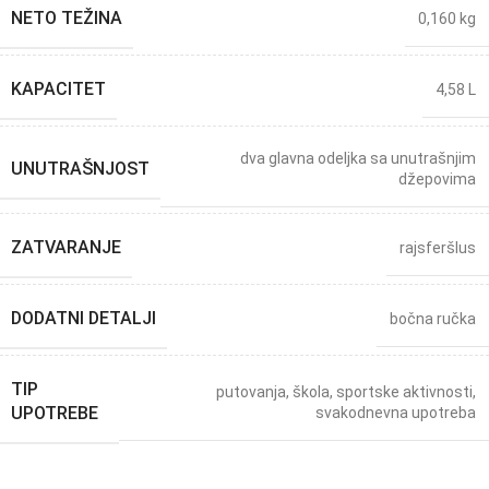
NETO TEŽINA
0,160 kg
KAPACITET
4,58 L
dva glavna odeljka sa unutrašnjim
UNUTRAŠNJOST
džepovima
ZATVARANJE
rajsferšlus
DODATNI DETALJI
bočna ručka
TIP
putovanja
,
škola
,
sportske aktivnosti
,
UPOTREBE
svakodnevna upotreba