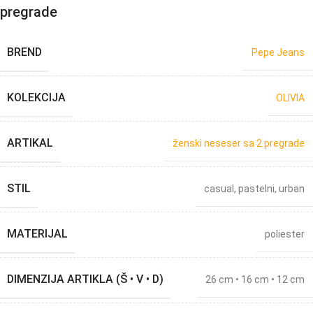
pregrade
BREND
Pepe Jeans
KOLEKCIJA
OLIVIA
ARTIKAL
ženski neseser sa 2 pregrade
STIL
casual
,
pastelni
,
urban
MATERIJAL
poliester
DIMENZIJA ARTIKLA (Š • V • D)
26 cm • 16 cm • 12 cm