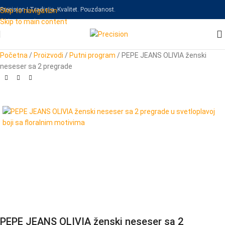
Precision | Tradicija. Kvalitet. Pouzdanost.
Skip to navigation
Skip to main content
Početna
/
Proizvodi
/
Putni program
/
PEPE JEANS OLIVIA ženski
neseser sa 2 pregrade
PEPE JEANS OLIVIA ženski neseser sa 2