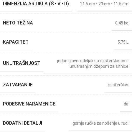
DIMENZIJA ARTIKLA (Š • V • D)
21.5 cm • 23 cm • 11.5 cm
NETO TEŽINA
0,45 kg
KAPACITET
5,75 L
jedan glavni odeljak sa rajsferšlusom i
UNUTRAŠNJOST
unutrašnjim džepom za sitnice
ZATVARANJE
rajsferšlus
PODESIVE NARAMENICE
da
DODATNI DETALJI
gornja ručka za nošenje u ruci