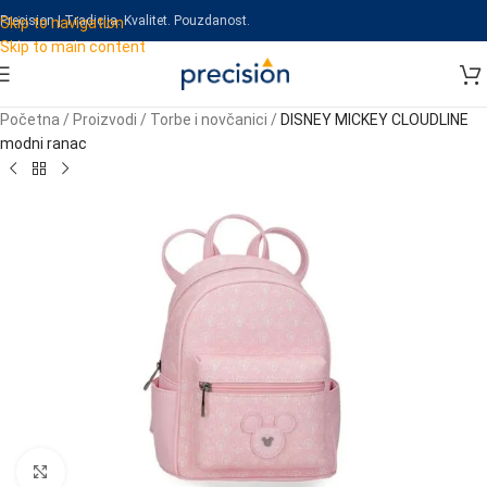
Precision | Tradicija. Kvalitet. Pouzdanost.
Skip to navigation
Skip to main content
Početna
/
Proizvodi
/
Torbe i novčanici
/
DISNEY MICKEY CLOUDLINE
modni ranac