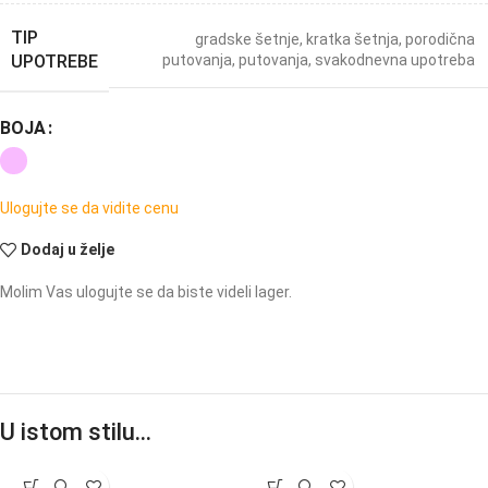
TIP
gradske šetnje
,
kratka šetnja
,
porodična
UPOTREBE
putovanja
,
putovanja
,
svakodnevna upotreba
BOJA
Ulogujte se da vidite cenu
Dodaj u želje
Molim Vas ulogujte se da biste videli lager.
U istom stilu…