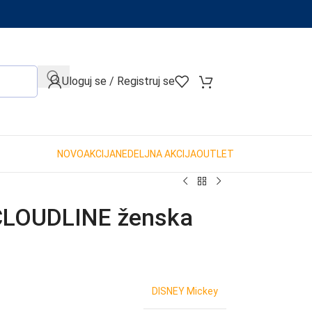
When autocomplete results are available use up and down arro
Uloguj se / Registruj se
NOVO
AKCIJA
NEDELJNA AKCIJA
OUTLET
CLOUDLINE ženska
DISNEY Mickey