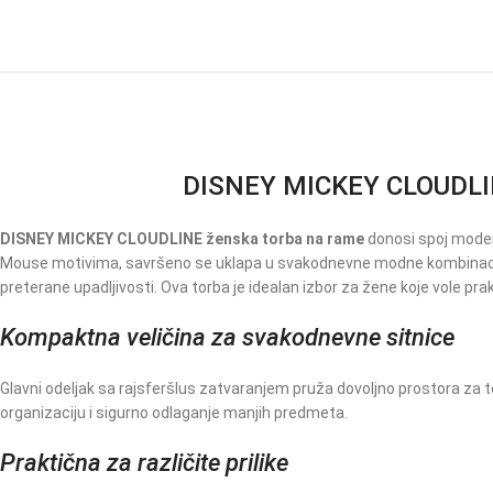
DISNEY MICKEY CLOUDLINE 
DISNEY MICKEY CLOUDLINE ženska torba na rame
donosi spoj moder
Mouse motivima, savršeno se uklapa u svakodnevne modne kombinacije. N
preterane upadljivosti. Ova torba je idealan izbor za žene koje vole 
Kompaktna veličina za svakodnevne sitnice
Glavni odeljak sa rajsferšlus zatvaranjem pruža dovoljno prostora za
organizaciju i sigurno odlaganje manjih predmeta.
Praktična za različite prilike