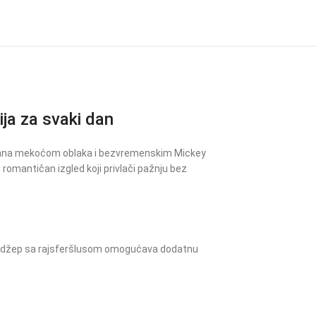
a za svaki dan
risana mekoćom oblaka i bezvremenskim Mickey
romantičan izgled koji privlači pažnju bez
nji džep sa rajsferšlusom omogućava dodatnu