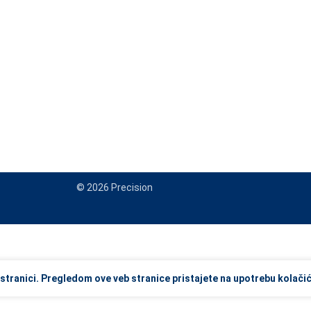
© 2026 Precision
view and enter to go to the desired page. Touch device users, explore
stranici. Pregledom ove veb stranice pristajete na upotrebu kolačić