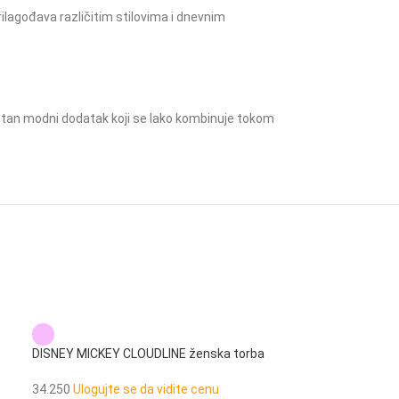
ilagođava različitim stilovima i dnevnim
gantan modni dodatak koji se lako kombinuje tokom
DISNEY MICKEY CLOUDLINE ženska torba
DISNEY MICKEY 
na rame
34.220
Ulogujte 
34.250
Ulogujte se da vidite cenu