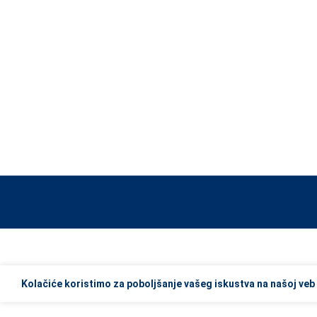
When autocomplete results are available use up and down arrows to re
Kolačiće koristimo za poboljšanje vašeg iskustva na našoj veb 