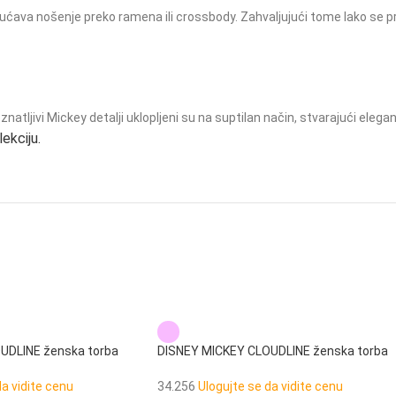
ćava nošenje preko ramena ili crossbody. Zahvaljujući tome lako se pr
natljivi Mickey detalji uklopljeni su na suptilan način, stvarajući ele
ekciju.
UDLINE ženska torba
DISNEY MICKEY CLOUDLINE ženska torba
na rame
da vidite cenu
34.256
Ulogujte se da vidite cenu