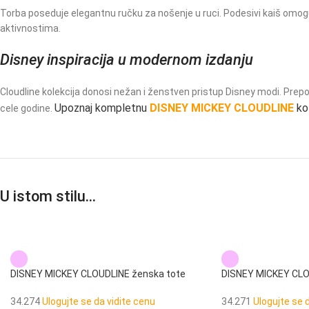
Torba poseduje elegantnu ručku za nošenje u ruci. Podesivi kaiš omogu
aktivnostima.
Disney inspiracija u modernom izdanju
Cloudline kolekcija donosi nežan i ženstven pristup Disney modi. Prepoz
Upoznaj kompletnu
DISNEY MICKEY CLOUDLINE
kol
cele godine.
U istom stilu…
DISNEY MICKEY CLOUDLINE ženska tote
DISNEY MICKEY CLO
torba
na rame
34.274
Ulogujte se da vidite cenu
34.271
Ulogujte se 