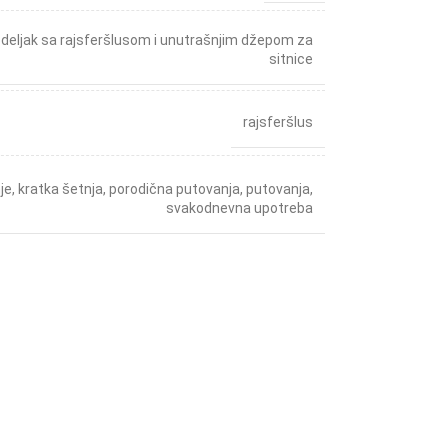
odeljak sa rajsferšlusom i unutrašnjim džepom za
sitnice
rajsferšlus
je
,
kratka šetnja
,
porodična putovanja
,
putovanja
,
svakodnevna upotreba