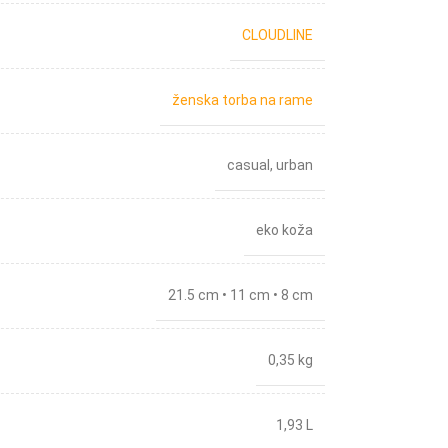
CLOUDLINE
ženska torba na rame
casual
,
urban
eko koža
21.5 cm • 11 cm • 8 cm
0,35 kg
1,93 L