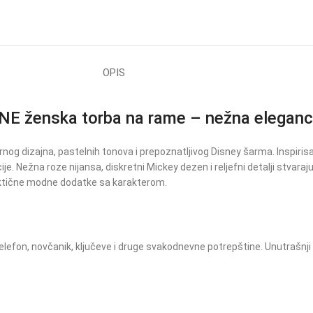
OPIS
ženska torba na rame – nežna elegancij
nog dizajna, pastelnih tonova i prepoznatljivog Disney šarma. Inspi
ežna roze nijansa, diskretni Mickey dezen i reljefni detalji stvaraju 
praktične modne dodatke sa karakterom.
 telefon, novčanik, ključeve i druge svakodnevne potrepštine. Unutraš