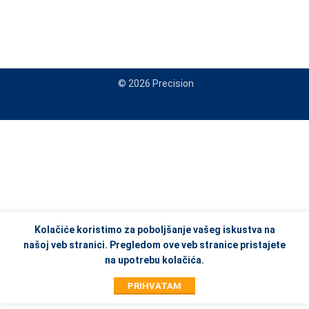
© 2026 Precision
When autocomplete results are available use up and down arrows to re
Kolačiće koristimo za poboljšanje vašeg iskustva na
našoj veb stranici. Pregledom ove veb stranice pristajete
na upotrebu kolačića.
PRIHVATAM