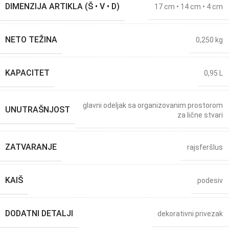
DIMENZIJA ARTIKLA (Š • V • D)
17 cm • 14 cm • 4 cm
NETO TEŽINA
0,250 kg
KAPACITET
0,95 L
glavni odeljak sa organizovanim prostorom
UNUTRAŠNJOST
za lične stvari
ZATVARANJE
rajsferšlus
KAIŠ
podesiv
DODATNI DETALJI
dekorativni privezak