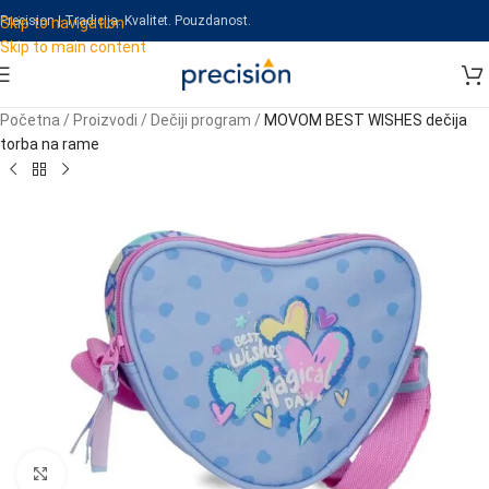
Precision | Tradicija. Kvalitet. Pouzdanost.
Skip to navigation
Skip to main content
Početna
/
Proizvodi
/
Dečiji program
/
MOVOM BEST WISHES dečija
torba na rame