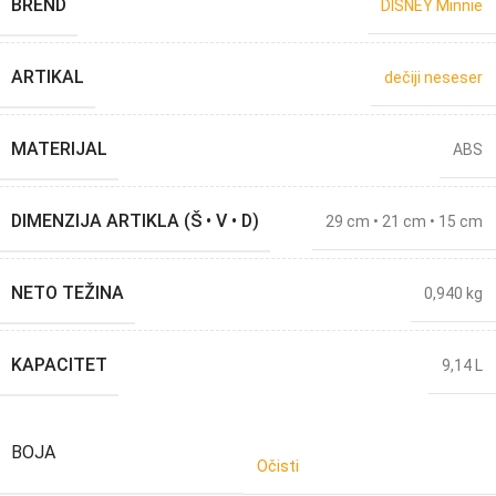
BREND
DISNEY Minnie
ARTIKAL
dečiji neseser
MATERIJAL
ABS
DIMENZIJA ARTIKLA (Š • V • D)
29 cm • 21 cm • 15 cm
NETO TEŽINA
0,940 kg
KAPACITET
9,14 L
BOJA
Očisti