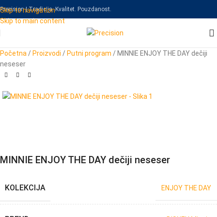
Precision | Tradicija. Kvalitet. Pouzdanost.
Skip to navigation
Skip to main content
Početna
/
Proizvodi
/
Putni program
/
MINNIE ENJOY THE DAY dečiji
neseser
MINNIE ENJOY THE DAY dečiji neseser
KOLEKCIJA
ENJOY THE DAY