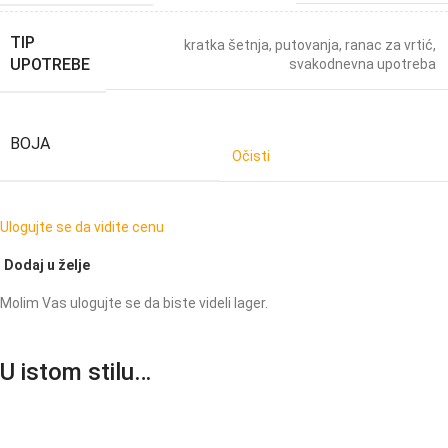
TIP
kratka šetnja
,
putovanja
,
ranac za vrtić
,
UPOTREBE
svakodnevna upotreba
BOJA
Očisti
Ulogujte se da vidite cenu
Dodaj u želje
Molim Vas ulogujte se da biste videli lager.
U istom stilu…