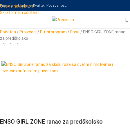
Precision | Tradicija. Kvalitet. Pouzdanost.
Skip to navigation
Skip to main content
Početna
/
Proizvodi
/
Putni program
/
Enso
/
ENSO GIRL ZONE ranac
za predškolsko
ENSO GIRL ZONE ranac za predškolsko