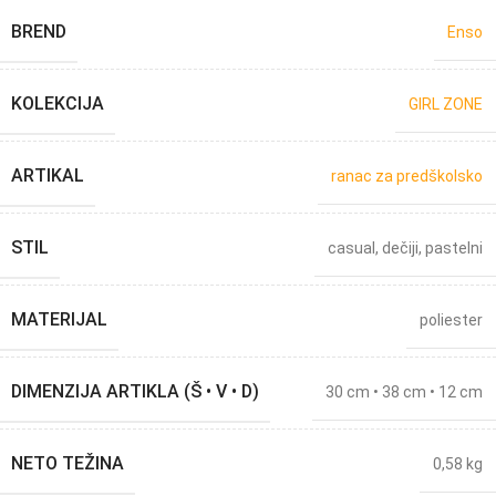
BREND
Enso
KOLEKCIJA
GIRL ZONE
ARTIKAL
ranac za predškolsko
STIL
casual
,
dečiji
,
pastelni
MATERIJAL
poliester
DIMENZIJA ARTIKLA (Š • V • D)
30 cm • 38 cm • 12 cm
NETO TEŽINA
0,58 kg