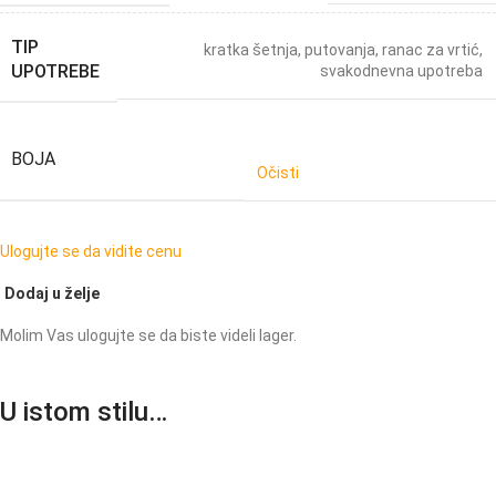
TIP
kratka šetnja
,
putovanja
,
ranac za vrtić
,
UPOTREBE
svakodnevna upotreba
BOJA
Očisti
Ulogujte se da vidite cenu
Dodaj u želje
Molim Vas ulogujte se da biste videli lager.
U istom stilu…