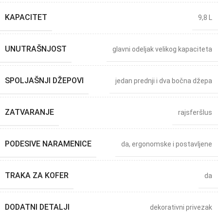
KAPACITET
9,8 L
UNUTRAŠNJOST
glavni odeljak velikog kapaciteta
SPOLJAŠNJI DŽEPOVI
jedan prednji i dva bočna džepa
ZATVARANJE
rajsferšlus
PODESIVE NARAMENICE
da, ergonomske i postavljene
TRAKA ZA KOFER
da
DODATNI DETALJI
dekorativni privezak