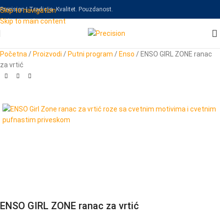
Precision | Tradicija. Kvalitet. Pouzdanost.
Skip to navigation
Skip to main content
Početna
/
Proizvodi
/
Putni program
/
Enso
/
ENSO GIRL ZONE ranac
za vrtić
ENSO GIRL ZONE ranac za vrtić