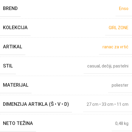
BREND
Enso
KOLEKCIJA
GIRL ZONE
ARTIKAL
ranac za vrtić
STIL
casual
,
dečiji
,
pastelni
MATERIJAL
poliester
DIMENZIJA ARTIKLA (Š • V • D)
27 cm • 33 cm • 11 cm
NETO TEŽINA
0,48 kg