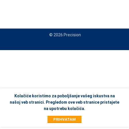
© 2026 Precision
When autocomplete results are available use up and down arrows to re
Kolačiće koristimo za poboljšanje vašeg iskustva na
našoj veb stranici. Pregledom ove veb stranice pristajete
na upotrebu kolačića.
PRIHVATAM