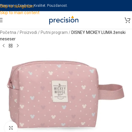
Precision | Tradicija. Kvalitet. Pouzdanost.
Skip to navigation
Skip to main content
Početna
/
Proizvodi
/
Putni program
/
DISNEY MICKEY LUMA ženski
neseser