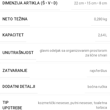
DIMENZIJA ARTIKLA (Š • V • D)
22 cm • 15 cm • 8 cm
NETO TEŽINA
0,280 kg
KAPACITET
2,64 L
glavni odeljak sa organizovanim prostorom
UNUTRAŠNJOST
za lične stvari
ZATVARANJE
rajsferšlus
DODATNI DETALJI
bočna ručka
TIP
kozmetički neseser
,
putni neseser
,
toaletna
UPOTREBE
torbica