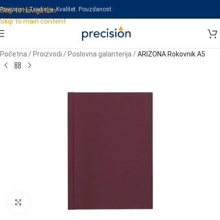
Precision | Tradicija. Kvalitet. Pouzdanost.
Skip to navigation
Skip to main content
Početna
/
Proizvodi
/
Poslovna galanterija
/
ARIZONA Rokovnik A5