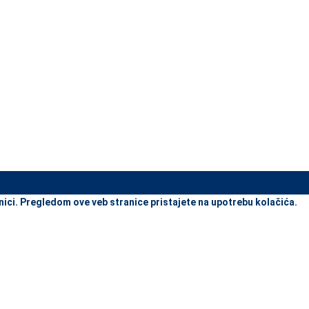
view and enter to go to the desired page. Touch device users, explore
nici. Pregledom ove veb stranice pristajete na upotrebu kolačića.