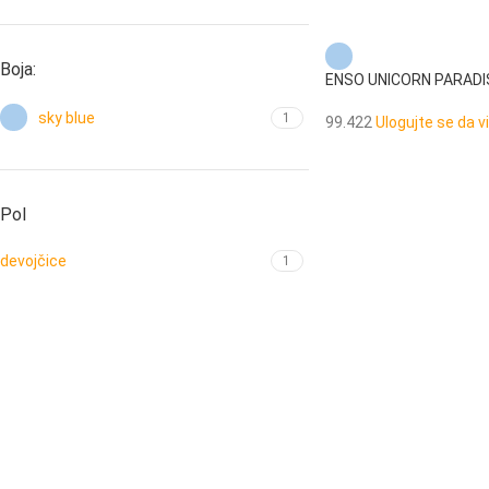
Boja:
ENSO UNICORN PARADISE
sky blue
1
99.422
Ulogujte se da v
Pol
devojčice
1