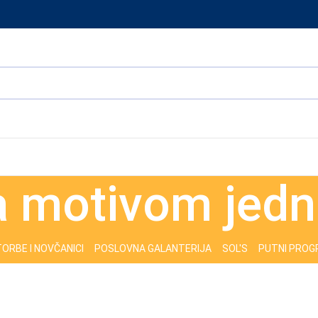
a motivom jed
ORBE I NOVČANICI
POSLOVNA GALANTERIJA
SOL'S
PUTNI PRO