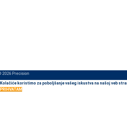
 2026 Precision
When autocomplete results are available use up and down arrows to re
Kolačiće koristimo za poboljšanje vašeg iskustva na našoj veb stra
PRIHVATAM