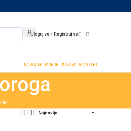
When autocomplete results are available use up and down 
Uloguj se / Registruj se
NOVO
AKCIJA
NEDELJNA AKCIJA
OUTLET
noroga
GRAM