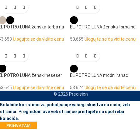
EL POTRO LUNA ženska torba na
EL POTRO LUNA ženska torba na
rame
rame
53.653
Ulogujte se da vidite cenu
53.655
Ulogujte se da vidite cenu
EL POTRO LUNA ženski neseser
EL POTRO LUNA modni ranac
53.645
Ulogujte se da vidite cenu
53.624
Ulogujte se da vidite cenu
© 2026 Precision
When autocomplete results are available use up and down arrows to re
Kolačiće koristimo za poboljšanje vašeg iskustva na našoj veb
stranici. Pregledom ove veb stranice pristajete na upotrebu
kolačića.
PRIHVATAM