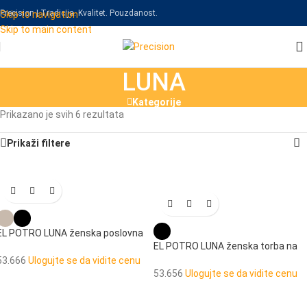
Precision | Tradicija. Kvalitet. Pouzdanost.
Skip to navigation
Skip to main content
LUNA
Kategorije
Prikazano je svih 6 rezultata
Prikaži filtere
EL POTRO LUNA ženska poslovna
torba za laptop
EL POTRO LUNA ženska torba na
rame
53.666
Ulogujte se da vidite cenu
53.656
Ulogujte se da vidite cenu