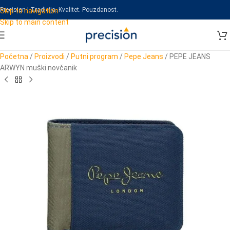
Precision | Tradicija. Kvalitet. Pouzdanost.
Skip to navigation
Skip to main content
Početna
/
Proizvodi
/
Putni program
/
Pepe Jeans
/
PEPE JEANS
ARWYN muški novčanik