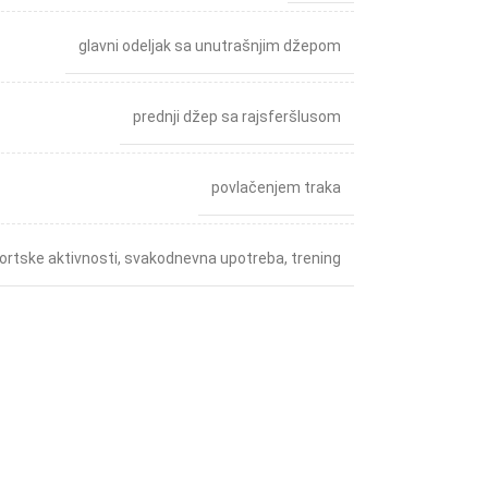
glavni odeljak sa unutrašnjim džepom
prednji džep sa rajsferšlusom
povlačenjem traka
ortske aktivnosti
,
svakodnevna upotreba
,
trening