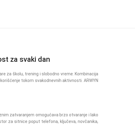
st za svaki dan
are za školu, trening i slobodno vreme. Kombinacija
no korišćenje tokom svakodnevnih aktivnosti. ARWYN
ateznim zatvaranjem omogućava brzo otvaranje i lako
or za sitnice poput telefona, ključeva, novčanika,