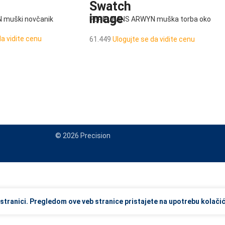
 muški novčanik
PEPE JEANS ARWYN muška torba oko
struka
da vidite cenu
61.449
Ulogujte se da vidite cenu
© 2026 Precision
view and enter to go to the desired page. Touch device users, explore
stranici. Pregledom ove veb stranice pristajete na upotrebu kolačić