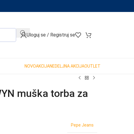
When autocomplete results are available use up and down arro
Uloguj se / Registruj se
NOVO
AKCIJA
NEDELJNA AKCIJA
OUTLET
YN muška torba za
Pepe Jeans