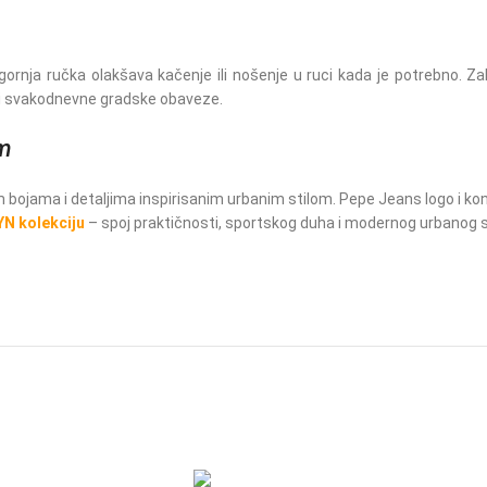
nja ručka olakšava kačenje ili nošenje u ruci kada je potrebno. Za
 ili svakodnevne gradske obaveze.
om
ojama i detaljima inspirisanim urbanim stilom. Pepe Jeans logo i kontr
N kolekciju
– spoj praktičnosti, sportskog duha i modernog urbanog st