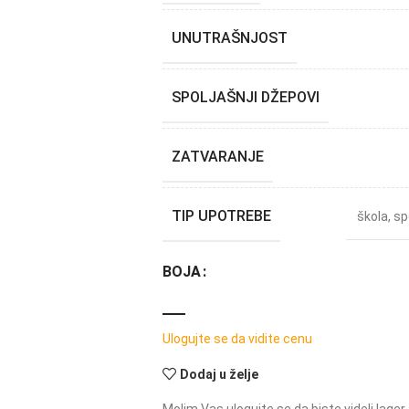
UNUTRAŠNJOST
SPOLJAŠNJI DŽEPOVI
ZATVARANJE
TIP UPOTREBE
škola
,
sp
BOJA
Ulogujte se da vidite cenu
Dodaj u želje