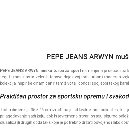
PEPE JEANS ARWYN muška to
PEPE JEANS ARWYN muška torba za sport
namenjena je dečacima koj
teget i maslinasto zelenih tonova daje ovoj torbi urban i moderan iz
kolekcija inspiriše dinamičan ritam života i donosi spoj sportskog kara
Praktičan prostor za sportsku opremu i svakod
Torba dimenzija 35 × 46 cm izrađena je od kvalitetnog poliestera koji
prilagođavanje sadržaju, dok istovremeno stvari ostaju sigurno odlož
slušalica ili drugih dodataka koje je potrebno držati odvojeno i lako do