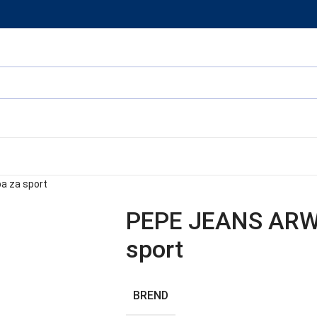
a za sport
PEPE JEANS ARW
sport
BREND