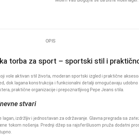
Molim Vas ulogujte se da biste videli lager.
OPIS
rba za sport – sportski stil i praktično
i vole aktivan stil života, moderan sportski izgled i praktične akseso
gled, dok lagana konstrukcija i funkcionalni detalji omogućavaju udob
ktera, praktične organizacije i prepoznatljivog Pepe Jeans stila.
nevne stvari
 je lagan, izdržljiv i jednostavan za održavanje. Glavna pregrada sa z
ene tokom nošenja. Prednji džep sa rajsferšlusom pruža dodatni prost
stupno.