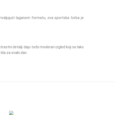
hvaljujući laganom formatu, ova sportska torba je
astni detalji daju torbi moderan izgled koji se lako
ila za svaki dan.