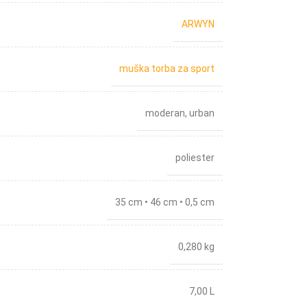
ARWYN
muška torba za sport
moderan
,
urban
poliester
35 cm • 46 cm • 0,5 cm
0,280 kg
7,00 L