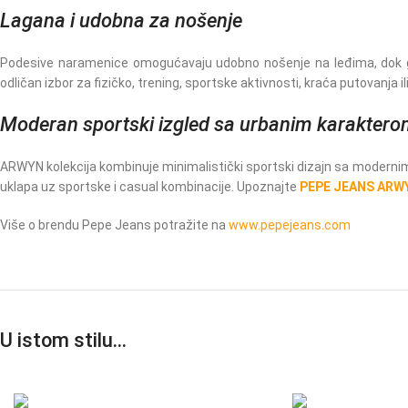
Lagana i udobna za nošenje
Podesive naramenice omogućavaju udobno nošenje na leđima, dok gor
odličan izbor za fizičko, trening, sportske aktivnosti, kraća putovanja
Moderan sportski izgled sa urbanim karakter
ARWYN kolekcija kombinuje minimalistički sportski dizajn sa modernim b
uklapa uz sportske i casual kombinacije. Upoznajte
PEPE JEANS ARWY
Više o brendu Pepe Jeans potražite na
www.pepejeans.com
U istom stilu…