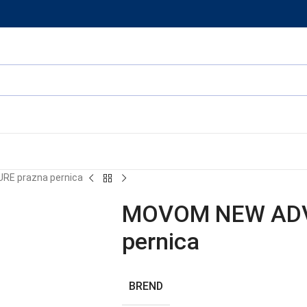
E prazna pernica
MOVOM NEW ADV
pernica
BREND