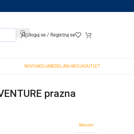
When autocomplete results are available use up and down arro
Uloguj se / Registruj se
NOVO
AKCIJA
NEDELJNA AKCIJA
OUTLET
ENTURE prazna
Movom