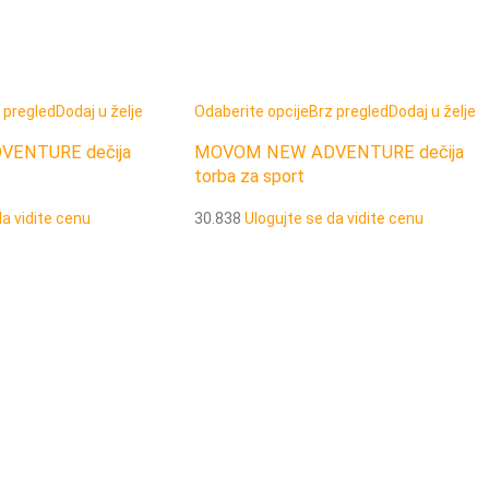
 pregled
Dodaj u želje
Odaberite opcije
Brz pregled
Dodaj u želje
ENTURE dečija
MOVOM NEW ADVENTURE dečija
torba za sport
da vidite cenu
30.838
Ulogujte se da vidite cenu