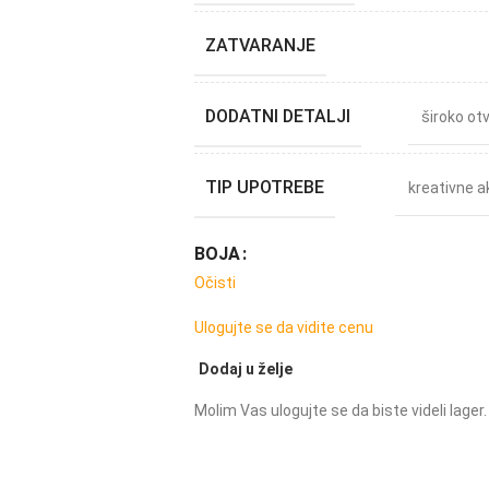
ZATVARANJE
DODATNI DETALJI
široko ot
TIP UPOTREBE
kreativne a
BOJA
Očisti
Ulogujte se da vidite cenu
Dodaj u želje
Molim Vas ulogujte se da biste videli lager.