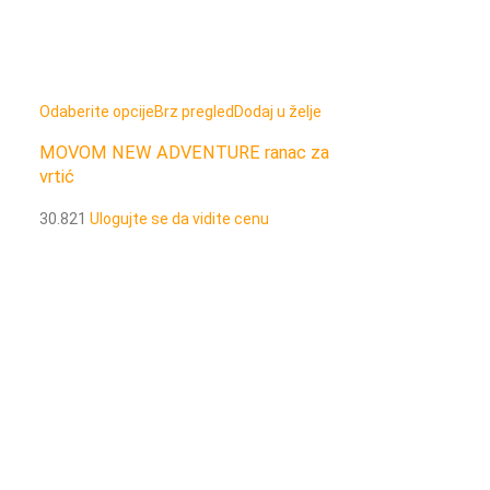
Odaberite opcije
Brz pregled
Dodaj u želje
Odaberite opcije
MOVOM NEW ADVENTURE ranac za
MOVOM NEW A
vrtić
termos 750 ml
30.821
Ulogujte se da vidite cenu
31.831.C
Ulogujt