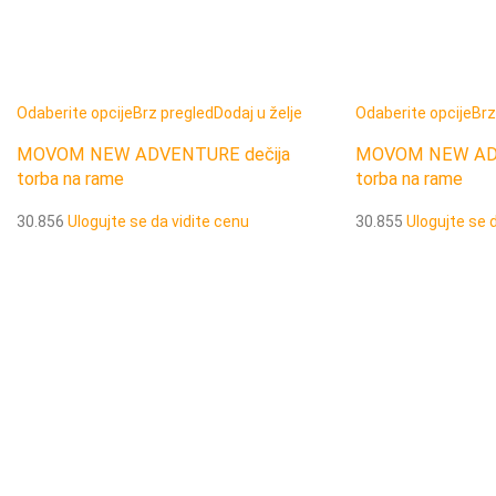
Odaberite opcije
Brz pregled
Dodaj u želje
Odaberite opcije
Brz
MOVOM NEW ADVENTURE dečija
MOVOM NEW ADV
torba na rame
torba na rame
30.856
Ulogujte se da vidite cenu
30.855
Ulogujte se 