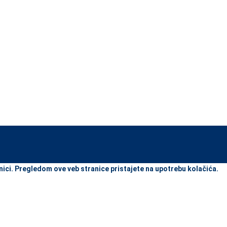
view and enter to go to the desired page. Touch device users, explore
nici. Pregledom ove veb stranice pristajete na upotrebu kolačića.