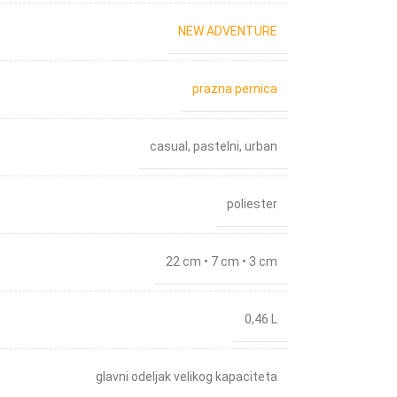
NEW ADVENTURE
prazna pernica
casual
,
pastelni
,
urban
poliester
22 cm • 7 cm • 3 cm
0,46 L
glavni odeljak velikog kapaciteta