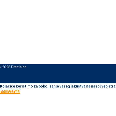
 2026 Precision
When autocomplete results are available use up and down arrows to re
Kolačiće koristimo za poboljšanje vašeg iskustva na našoj veb stra
PRIHVATAM