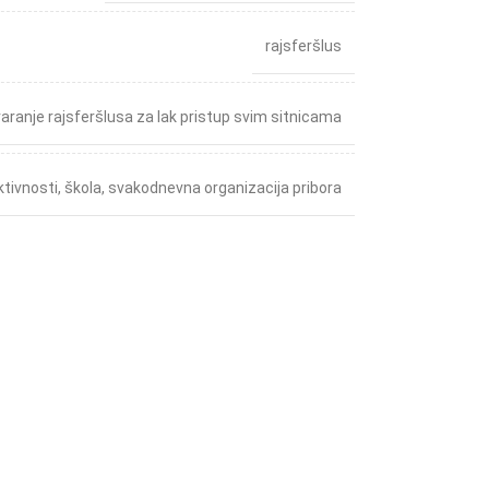
rajsferšlus
varanje rajsferšlusa za lak pristup svim sitnicama
ktivnosti
,
škola
,
svakodnevna organizacija pribora