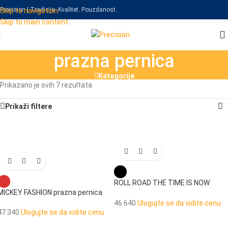
Precision | Tradicija. Kvalitet. Pouzdanost.
Skip to navigation
Skip to main content
prazna pernica
Kategorije
Prikazano je svih 7 rezultata
Prikaži filtere
ROLL ROAD THE TIME IS NOW
MICKEY FASHION prazna pernica
prazna pernica
46.640
Ulogujte se da vidite cenu
47.340
Ulogujte se da vidite cenu