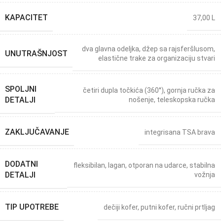
KAPACITET
37,00 L
dva glavna odeljka
,
džep sa rajsferšlusom
,
UNUTRAŠNJOST
elastične trake za organizaciju stvari
SPOLJNI
četiri dupla točkića (360°)
,
gornja ručka za
DETALJI
nošenje
,
teleskopska ručka
ZAKLJUČAVANJE
integrisana TSA brava
DODATNI
fleksibilan
,
lagan
,
otporan na udarce
,
stabilna
DETALJI
vožnja
TIP UPOTREBE
dečiji kofer
,
putni kofer
,
ručni prtljag