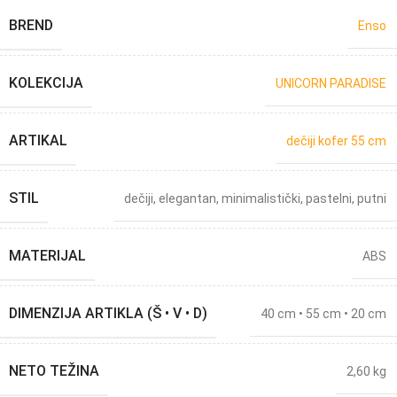
BREND
Enso
KOLEKCIJA
UNICORN PARADISE
ARTIKAL
dečiji kofer 55 cm
STIL
dečiji
,
elegantan
,
minimalistički
,
pastelni
,
putni
MATERIJAL
ABS
DIMENZIJA ARTIKLA (Š • V • D)
40 cm • 55 cm • 20 cm
NETO TEŽINA
2,60 kg