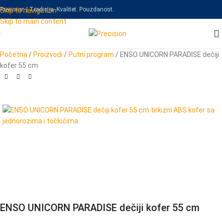
Precision | Tradicija. Kvalitet. Pouzdanost.
Skip to navigation
Skip to main content
Početna
/
Proizvodi
/
Putni program
/
ENSO UNICORN PARADISE dečiji
kofer 55 cm
ENSO UNICORN PARADISE dečiji kofer 55 cm