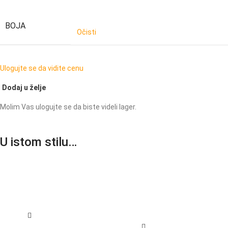
BOJA
Očisti
Ulogujte se da vidite cenu
Dodaj u želje
Molim Vas ulogujte se da biste videli lager.
U istom stilu…