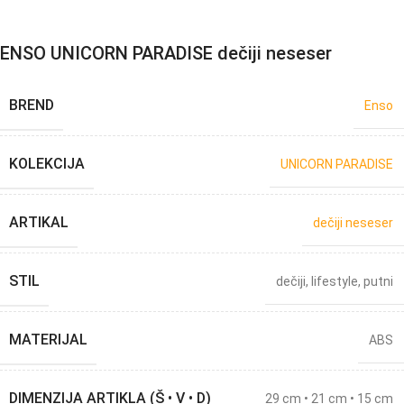
ENSO UNICORN PARADISE dečiji neseser
BREND
Enso
KOLEKCIJA
UNICORN PARADISE
ARTIKAL
dečiji neseser
STIL
dečiji
,
lifestyle
,
putni
MATERIJAL
ABS
DIMENZIJA ARTIKLA (Š • V • D)
29 cm • 21 cm • 15 cm