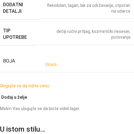
DODATNI
fleksibilan
,
lagan
,
lak za održavanje
,
otporan
DETALJI
na udarce
TIP
dečiji ručni prtljag
,
kozmetički neseser
,
UPOTREBE
putovanja
BOJA
Očisti
Ulogujte se da vidite cenu
Dodaj u želje
Molim Vas ulogujte se da biste videli lager.
U istom stilu…