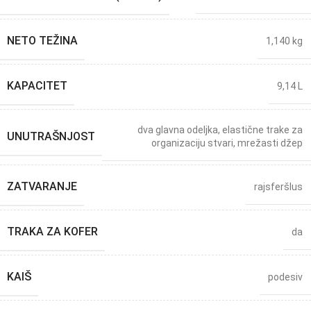
NETO TEŽINA
1,140 kg
KAPACITET
9,14 L
dva glavna odeljka
,
elastične trake za
UNUTRAŠNJOST
organizaciju stvari
,
mrežasti džep
ZATVARANJE
rajsferšlus
TRAKA ZA KOFER
da
KAIŠ
podesiv