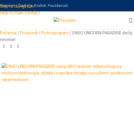
Precision | Tradicija. Kvalitet. Pouzdanost.
Skip to navigation
Skip to main content
Početna
/
Proizvodi
/
Putni program
/
ENSO UNICORN PARADISE dečiji
neseser