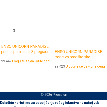
ENSO UNICORN PARADISE
prazna pernica sa 3 pregrade
ENSO UNICORN PARADISE
ranac za predškolsko
99.447
Ulogujte se da vidite cenu
99.423
Ulogujte se da vidite cenu
© 2026 Precision
When autocomplete results are available use up and down arrows to re
Kolačiće koristimo za poboljšanje vašeg iskustva na našoj veb