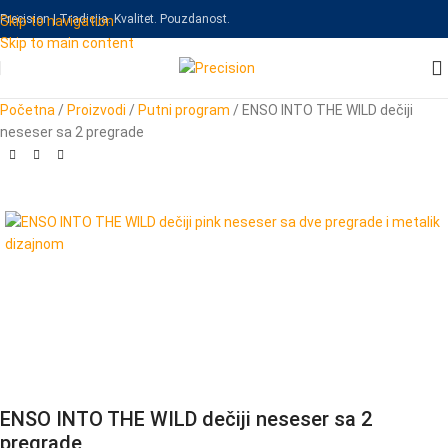
Precision | Tradicija. Kvalitet. Pouzdanost.
Skip to navigation
Skip to main content
Početna
/
Proizvodi
/
Putni program
/
ENSO INTO THE WILD dečiji
neseser sa 2 pregrade
ENSO INTO THE WILD dečiji neseser sa 2
pregrade