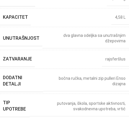
KAPACITET
4,58 L
dva glavna odeljka sa unutrašnjim
UNUTRAŠNJOST
džepovima
ZATVARANJE
rajsferšlus
DODATNI
bočna ručka
,
metalni zip pulleri Enso
DETALJI
dizajna
TIP
putovanja
,
škola
,
sportske aktivnosti
,
UPOTREBE
svakodnevna upotreba
,
vrtić