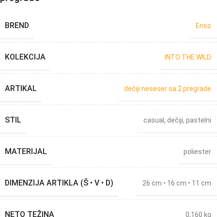
BREND
Enso
KOLEKCIJA
INTO THE WILD
ARTIKAL
dečiji neseser sa 2 pregrade
STIL
casual
,
dečiji
,
pastelni
MATERIJAL
poliester
DIMENZIJA ARTIKLA (Š • V • D)
26 cm • 16 cm • 11 cm
NETO TEŽINA
0,160 kg