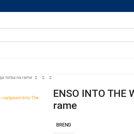
ja torba na rame
ENSO INTO THE WI
rame
BREND