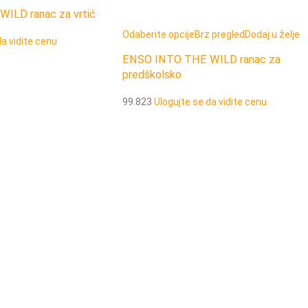
ILD ranac za vrtić
Odaberite opcije
Brz pregled
Dodaj u želje
da vidite cenu
ENSO INTO THE WILD ranac za
predškolsko
99.823
Ulogujte se da vidite cenu