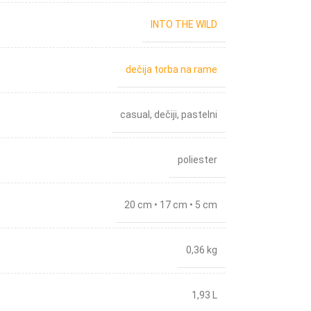
INTO THE WILD
dečija torba na rame
casual
,
dečiji
,
pastelni
poliester
20 cm • 17 cm • 5 cm
0,36 kg
1,93 L