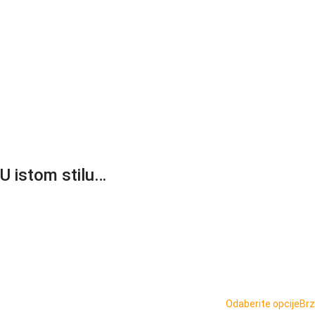
U istom stilu…
Odaberite opcije
Brz