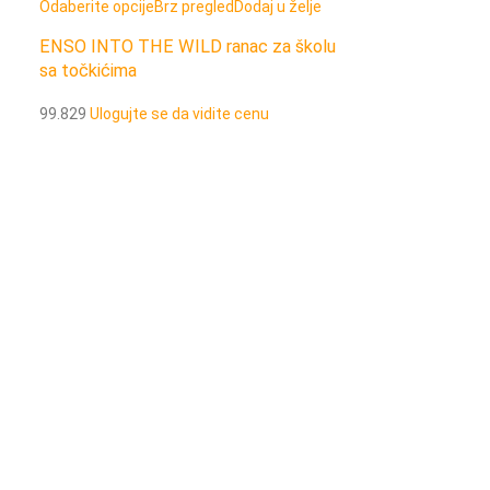
Odaberite opcije
Brz pregled
Dodaj u želje
Odaberite opcije
ENSO INTO THE WILD ranac za školu
ENSO INTO TH
sa točkićima
torba
99.829
Ulogujte se da vidite cenu
99.830
Ulogujte 