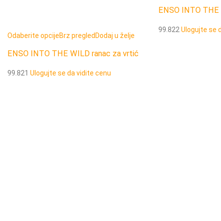
ENSO INTO THE W
99.822
Ulogujte se 
Odaberite opcije
Brz pregled
Dodaj u želje
ENSO INTO THE WILD ranac za vrtić
99.821
Ulogujte se da vidite cenu