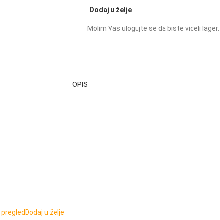
Dodaj u želje
Molim Vas ulogujte se da biste videli lager.
OPIS
 pregled
Dodaj u želje