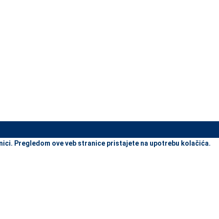
view and enter to go to the desired page. Touch device users, explore
nici. Pregledom ove veb stranice pristajete na upotrebu kolačića.