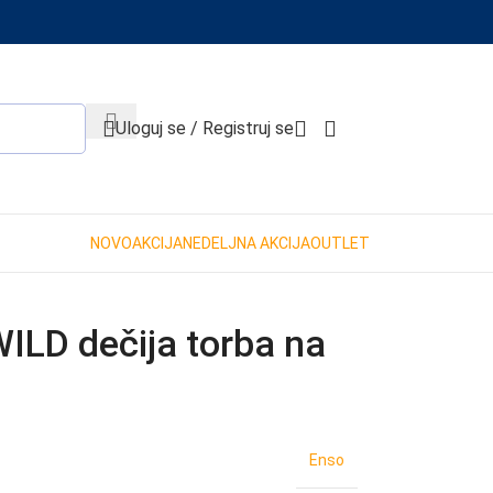
When autocomplete results are available use up and down 
Uloguj se / Registruj se
NOVO
AKCIJA
NEDELJNA AKCIJA
OUTLET
LD dečija torba na
Enso