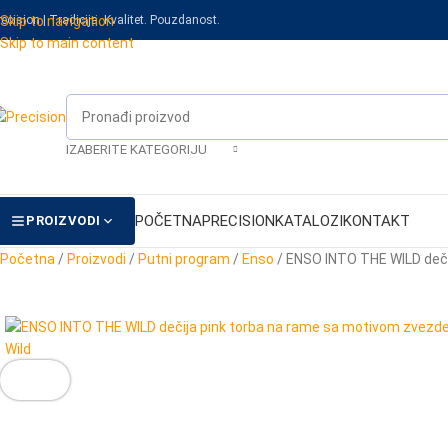
recision | Tradicija. Kvalitet. Pouzdanost.
Skip to navigation
Skip to main content
IZABERITE KATEGORIJU
POČETNA
PRECISION
KATALOZI
KONTAKT
PROIZVODI
Početna
/
Proizvodi
/
Putni program
/
Enso
/
ENSO INTO THE WILD deči