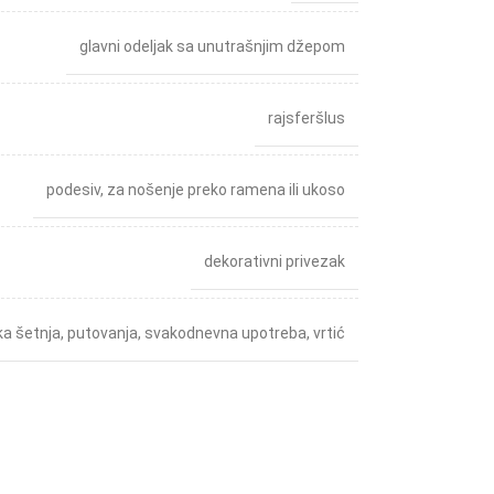
glavni odeljak sa unutrašnjim džepom
rajsferšlus
podesiv, za nošenje preko ramena ili ukoso
dekorativni privezak
ka šetnja
,
putovanja
,
svakodnevna upotreba
,
vrtić