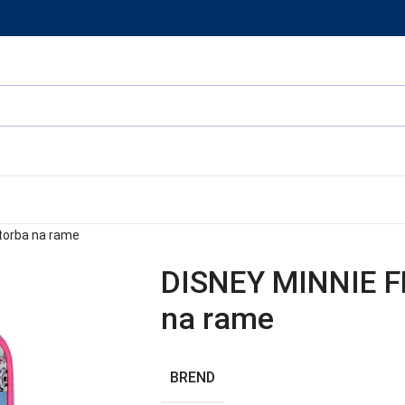
torba na rame
DISNEY MINNIE F
na rame
BREND