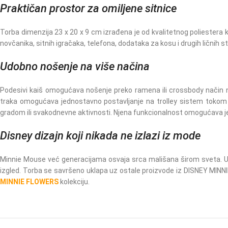
Praktičan prostor za omiljene sitnice
Torba dimenzija 23 x 20 x 9 cm izrađena je od kvalitetnog poliester
novčanika, sitnih igračaka, telefona, dodataka za kosu i drugih ličnih s
Udobno nošenje na više načina
Podesivi kaiš omogućava nošenje preko ramena ili crossbody način n
traka omogućava jednostavno postavljanje na trolley sistem tokom puto
gradom ili svakodnevne aktivnosti. Njena funkcionalnost omogućava 
Disney dizajn koji nikada ne izlazi iz mode
Minnie Mouse već generacijama osvaja srca mališana širom sveta. U Min
izgled. Torba se savršeno uklapa uz ostale proizvode iz DISNEY MINN
MINNIE FLOWERS
kolekciju.