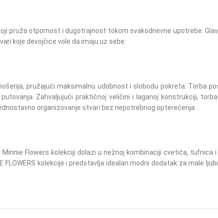
a koji pruža otpornost i dugotrajnost tokom svakodnevne upotrebe. G
tvari koje devojčice vole da imaju uz sebe.
ošenja, pružajući maksimalnu udobnost i slobodu pokreta. Torba pose
vanja. Zahvaljujući praktičnoj veličini i laganoj konstrukciji, torba 
jednostavno organizovanje stvari bez nepotrebnog opterećenja.
nie Flowers kolekciji dolazi u nežnoj kombinaciji cvetića, tufnica i 
IE FLOWERS kolekcije i predstavlja idealan modni dodatak za male lju