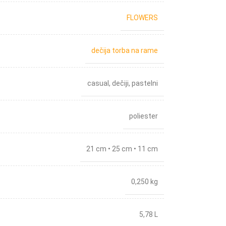
FLOWERS
dečija torba na rame
casual
,
dečiji
,
pastelni
poliester
21 cm • 25 cm • 11 cm
0,250 kg
5,78 L