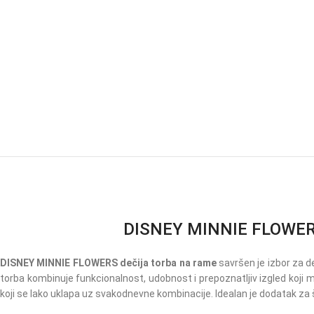
DISNEY MINNIE FLOWERS d
DISNEY MINNIE FLOWERS dečija torba na rame
savršen je izbor za d
torba kombinuje funkcionalnost, udobnost i prepoznatljiv izgled koji m
koji se lako uklapa uz svakodnevne kombinacije. Idealan je dodatak za 