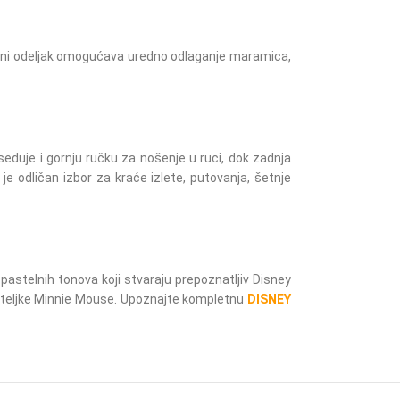
lavni odeljak omogućava uredno odlaganje maramica,
duje i gornju ručku za nošenje u ruci, dok zadnja
je odličan izbor za kraće izlete, putovanja, šetnje
pastelnih tonova koji stvaraju prepoznatljiv Disney
biteljke Minnie Mouse. Upoznajte kompletnu
DISNEY