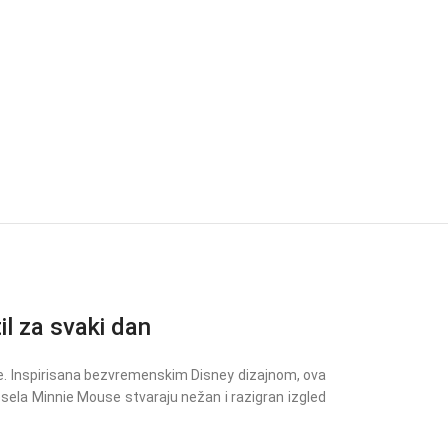
 za svaki dan
ke. Inspirisana bezvremenskim Disney dizajnom, ova
vesela Minnie Mouse stvaraju nežan i razigran izgled