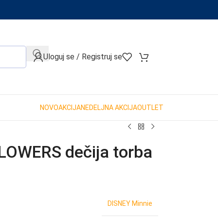
When autocomplete results are available use up and down arro
Uloguj se / Registruj se
NOVO
AKCIJA
NEDELJNA AKCIJA
OUTLET
LOWERS dečija torba
DISNEY Minnie