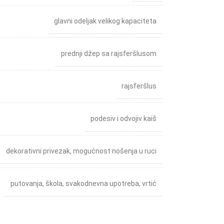
glavni odeljak velikog kapaciteta
prednji džep sa rajsferšlusom
rajsferšlus
podesiv i odvojiv kaiš
dekorativni privezak
,
mogućnost nošenja u ruci
putovanja
,
škola
,
svakodnevna upotreba
,
vrtić