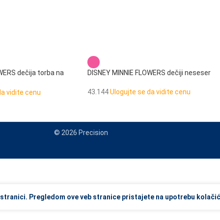
ERS dečija torba na
DISNEY MINNIE FLOWERS dečiji neseser
43.144
Ulogujte se da vidite cenu
da vidite cenu
© 2026 Precision
view and enter to go to the desired page. Touch device users, explore
stranici. Pregledom ove veb stranice pristajete na upotrebu kolačić