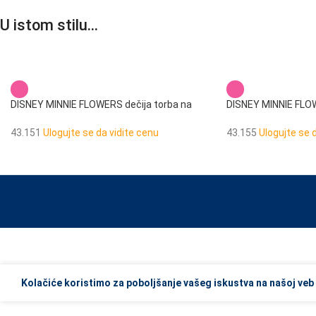
U istom stilu…
DISNEY MINNIE FLOWERS dečija torba na
DISNEY MINNIE FLOW
rame
rame
43.151
Ulogujte se da vidite cenu
43.155
Ulogujte se 
When autocomplete results are available use up and down arrows to re
Kolačiće koristimo za poboljšanje vašeg iskustva na našoj veb 